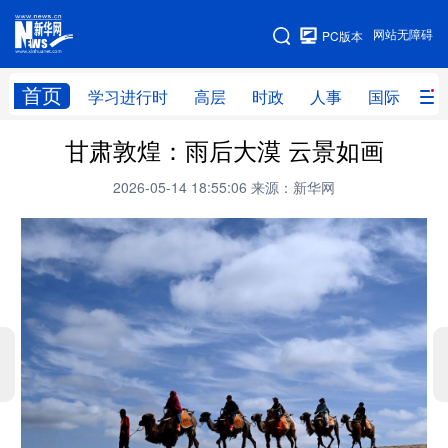
手机版
网站无障碍
PC版本
网站地图
首页
学习进行时
高层
时政
人事
国际
财
甘肃敦煌：雨后大漠 云景如画
学习进行时
高层
时政
人事
2026-05-14 18:55:06
来源：新华网
国际
财经
网评
港澳
台湾
思客智库
全球连线
教育
科技
科创
量子
体育
文化
书画
健康
军事
访谈
视频
图片
政务
法律
中央文件
金融
汽车
食品
人居
信息化
数字经济