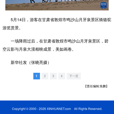
学术中国
乡村振兴
银龄
溯源中国
5月14日，游客在甘肃省敦煌市鸣沙山月牙泉景区骑骆驼
城市
旅游
能源
会展
游览赏景。
彩票
娱乐
时尚
悦读
一场降雨过后，在甘肃省敦煌市鸣沙山月牙泉景区，碧
公益
一带一路
亚太网
上市公司
空云影与月泉大漠相映成景，美如画卷。
文化产业
新华社发（张晓亮摄）
地方频道
1
2
3
4
下一页
北京
天津
河北
山西
【责任编辑:焦鹏】
辽宁
吉林
上海
江苏
浙江
安徽
福建
江西
Copyright © 2000 - 2026 XINHUANET.com All Rights Reserved.