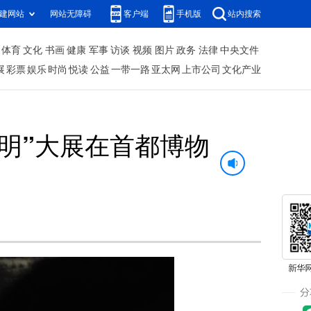
建网站
网站无障碍
客户端
手机版
站内搜索
体育
文化
书画
健康
军事
访谈
视频
图片
政务
法律
中央文件
展
彩票
娱乐
时尚
悦读
公益
一带一路
亚太网
上市公司
文化产业
文明”大展在首都博物