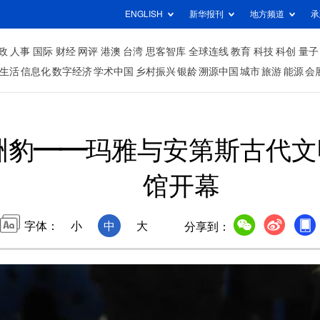
ENGLISH
新华报刊
地方频道
承
政
人事
国际
财经
网评
港澳
台湾
思客智库
全球连线
教育
科技
科创
量子
生活
信息化
数字经济
学术中国
乡村振兴
银龄
溯源中国
城市
旅游
能源
会
美洲豹——玛雅与安第斯古代
馆开幕
字体：
小
中
大
分享到：