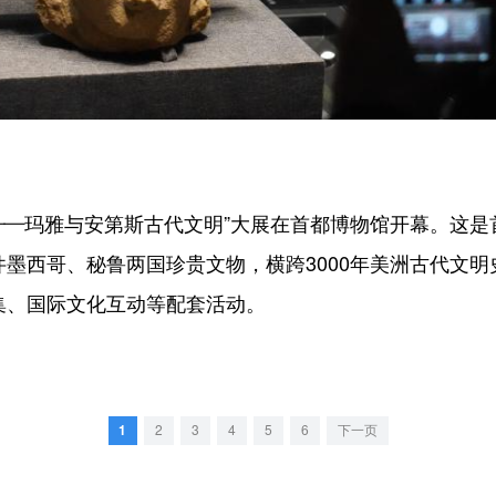
豹——玛雅与安第斯古代文明”大展在首都博物馆开幕。这
件墨西哥、秘鲁两国珍贵文物，横跨3000年美洲古代文
集、国际文化互动等配套活动。
1
2
3
4
5
6
下一页