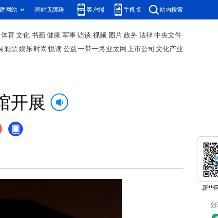
建网站
网站无障碍
客户端
手机版
站内搜索
体育
文化
书画
健康
军事
访谈
视频
图片
政务
法律
中央文件
展
彩票
娱乐
时尚
悦读
公益
一带一路
亚太网
上市公司
文化产业
馆开展