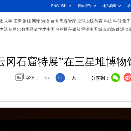
ENGLISH
新华报刊
地方频道
承
政
人事
国际
财经
网评
港澳
台湾
思客智库
全球连线
教育
科技
科创
量子
生活
信息化
数字经济
学术中国
乡村振兴
银龄
溯源中国
城市
旅游
能源
会
云冈石窟特展”在三星堆博物
字体：
小
中
大
分享到：