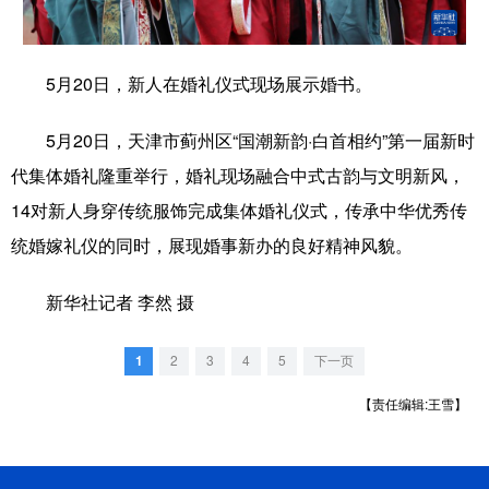
学术中国
乡村振兴
银龄
溯源中国
5月20日，新人在婚礼仪式现场展示婚书。
城市
旅游
能源
会展
彩票
娱乐
时尚
悦读
5月20日，天津市蓟州区“国潮新韵·白首相约”第一届新时
代集体婚礼隆重举行，婚礼现场融合中式古韵与文明新风，
公益
一带一路
亚太网
上市公司
14对新人身穿传统服饰完成集体婚礼仪式，传承中华优秀传
文化产业
统婚嫁礼仪的同时，展现婚事新办的良好精神风貌。
新华社记者 李然 摄
地方频道
北京
天津
河北
山西
1
2
3
4
5
下一页
辽宁
吉林
上海
江苏
【责任编辑:王雪】
浙江
安徽
福建
江西