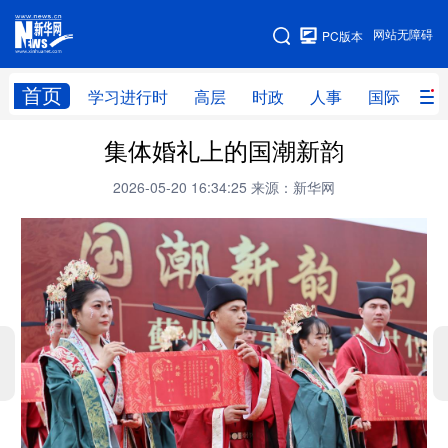
手机版
网站无障碍
PC版本
网站地图
首页
学习进行时
高层
时政
人事
国际
财
集体婚礼上的国潮新韵
学习进行时
高层
时政
人事
2026-05-20 16:34:25
来源：新华网
国际
财经
网评
港澳
台湾
思客智库
全球连线
教育
科技
科创
量子
体育
文化
书画
健康
军事
访谈
视频
图片
政务
法律
中央文件
金融
汽车
食品
人居
信息化
数字经济