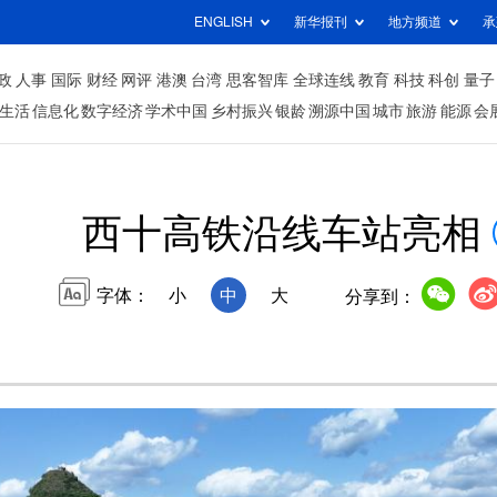
ENGLISH
新华报刊
地方频道
承
政
人事
国际
财经
网评
港澳
台湾
思客智库
全球连线
教育
科技
科创
量子
生活
信息化
数字经济
学术中国
乡村振兴
银龄
溯源中国
城市
旅游
能源
会
西十高铁沿线车站亮相
字体：
小
中
大
分享到：