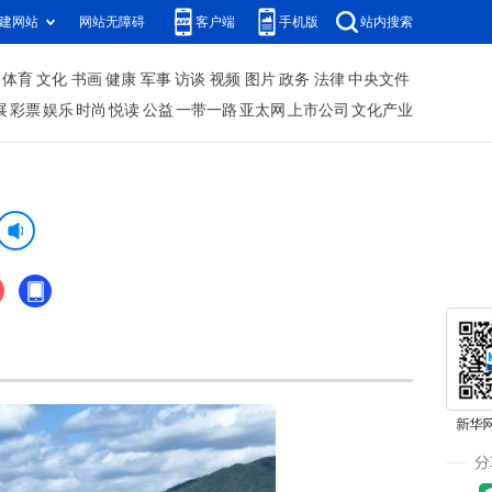
建网站
网站无障碍
客户端
手机版
站内搜索
体育
文化
书画
健康
军事
访谈
视频
图片
政务
法律
中央文件
展
彩票
娱乐
时尚
悦读
公益
一带一路
亚太网
上市公司
文化产业