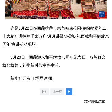
学术中国
乡村振兴
银龄
溯源中国
城市
旅游
能源
会展
这是5月22日在西藏拉萨市宗角禄康公园拍摄的“党的二
彩票
娱乐
时尚
悦读
十大精神进拉萨千家万户”月月讲暨“热烈庆祝西藏和平解放75
公益
一带一路
亚太网
上市公司
周年”宣讲活动现场。
文化产业
5月23日，西藏迎来和平解放75周年纪念日。各族群众
载歌载舞，礼赞新时代幸福生活。
地方频道
新华社记者 丁增尼达 摄
北京
天津
河北
山西
|<<
上一页
9
辽宁
吉林
上海
江苏
【责任编辑:赵阳】
浙江
安徽
福建
江西