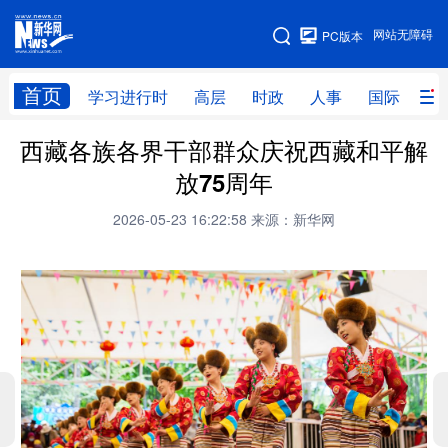
手机版
网站无障碍
PC版本
网站地图
首页
学习进行时
高层
时政
人事
国际
财
西藏各族各界干部群众庆祝西藏和平解
学习进行时
高层
时政
人事
放75周年
国际
财经
网评
港澳
2026-05-23 16:22:58
来源：新华网
台湾
思客智库
全球连线
教育
科技
科创
量子
体育
文化
书画
健康
军事
访谈
视频
图片
政务
法律
中央文件
金融
汽车
食品
人居
信息化
数字经济