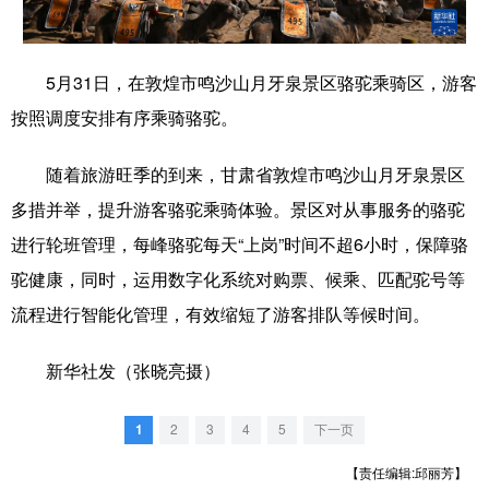
学术中国
乡村振兴
银龄
溯源中国
5月31日，在敦煌市鸣沙山月牙泉景区骆驼乘骑区，游客
城市
旅游
能源
会展
按照调度安排有序乘骑骆驼。
彩票
娱乐
时尚
悦读
随着旅游旺季的到来，甘肃省敦煌市鸣沙山月牙泉景区
公益
一带一路
亚太网
上市公司
多措并举，提升游客骆驼乘骑体验。景区对从事服务的骆驼
文化产业
进行轮班管理，每峰骆驼每天“上岗”时间不超6小时，保障骆
驼健康，同时，运用数字化系统对购票、候乘、匹配驼号等
地方频道
流程进行智能化管理，有效缩短了游客排队等候时间。
北京
天津
河北
山西
新华社发（张晓亮摄）
辽宁
吉林
上海
江苏
1
2
3
4
5
下一页
浙江
安徽
福建
江西
【责任编辑:邱丽芳】