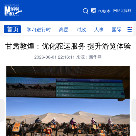
手机版
网站无障碍
PC版本
网站地图
首页
学习进行时
高层
时政
人事
国际
财
甘肃敦煌：优化驼运服务 提升游览体验
学习进行时
高层
时政
人事
2026-06-01 22:16:11
来源：新华网
国际
财经
网评
港澳
台湾
思客智库
全球连线
教育
科技
科创
量子
体育
文化
书画
健康
军事
访谈
视频
图片
政务
法律
中央文件
金融
汽车
食品
人居
信息化
数字经济