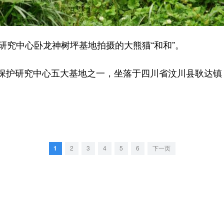
究中心卧龙神树坪基地拍摄的大熊猫“和和”。
护研究中心五大基地之一，坐落于四川省汶川县耿达镇
1
2
3
4
5
6
下一页