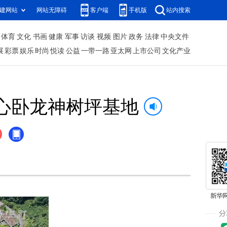
建网站
网站无障碍
客户端
手机版
站内搜索
体育
文化
书画
健康
军事
访谈
视频
图片
政务
法律
中央文件
展
彩票
娱乐
时尚
悦读
公益
一带一路
亚太网
上市公司
文化产业
心卧龙神树坪基地