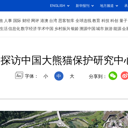
ENGLISH
新华报刊
地方频道
承
政
人事
国际
财经
网评
港澳
台湾
思客智库
全球连线
教育
科技
科创
量子
生活
信息化
数字经济
学术中国
乡村振兴
银龄
溯源中国
城市
旅游
能源
会
丨探访中国大熊猫保护研究中
字体：
小
中
大
分享到：