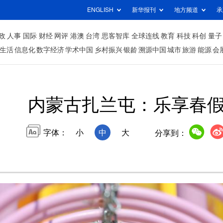
ENGLISH
新华报刊
地方频道
承
政
人事
国际
财经
网评
港澳
台湾
思客智库
全球连线
教育
科技
科创
量子
生活
信息化
数字经济
学术中国
乡村振兴
银龄
溯源中国
城市
旅游
能源
会
内蒙古扎兰屯：乐享春
字体：
小
中
大
分享到：