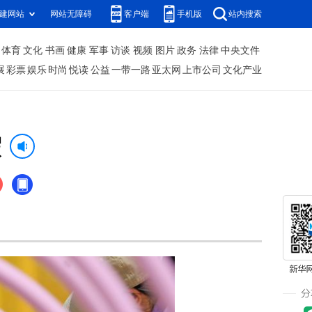
建网站
网站无障碍
客户端
手机版
站内搜索
体育
文化
书画
健康
军事
访谈
视频
图片
政务
法律
中央文件
展
彩票
娱乐
时尚
悦读
公益
一带一路
亚太网
上市公司
文化产业
假