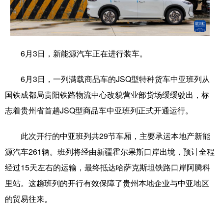
学术中国
乡村振兴
银龄
溯源中国
城市
旅游
能源
会展
6月3日，新能源汽车正在进行装车。
彩票
娱乐
时尚
悦读
6月3日，一列满载商品车的JSQ型特种货车中亚班列从
公益
一带一路
亚太网
上市公司
国铁成都局贵阳铁路物流中心改貌营业部货场缓缓驶出，标
文化产业
志着贵州省首趟JSQ型商品车中亚班列正式开通运行。
此次开行的中亚班列共29节车厢，主要承运本地产新能
地方频道
源汽车261辆。班列将经由新疆霍尔果斯口岸出境，预计全程
北京
天津
河北
山西
经过15天左右的运输，最终抵达哈萨克斯坦铁路口岸阿腾科
辽宁
吉林
上海
江苏
里站。这趟班列的开行有效保障了贵州本地企业与中亚地区
的贸易往来。
浙江
安徽
福建
江西