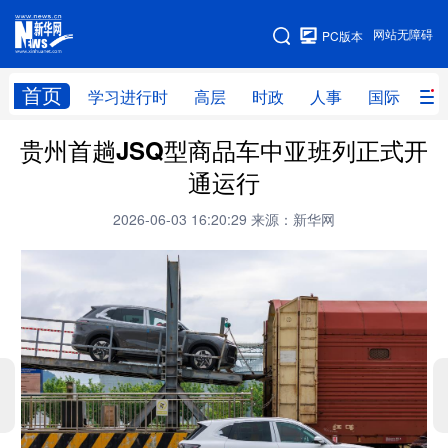
手机版
网站无障碍
PC版本
网站地图
首页
学习进行时
高层
时政
人事
国际
财
贵州首趟JSQ型商品车中亚班列正式开
学习进行时
高层
时政
人事
通运行
国际
财经
网评
港澳
2026-06-03 16:20:29
来源：新华网
台湾
思客智库
全球连线
教育
科技
科创
量子
体育
文化
书画
健康
军事
访谈
视频
图片
政务
法律
中央文件
金融
汽车
食品
人居
信息化
数字经济