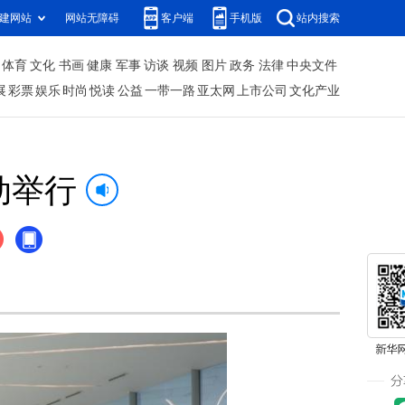
建网站
网站无障碍
客户端
手机版
站内搜索
体育
文化
书画
健康
军事
访谈
视频
图片
政务
法律
中央文件
展
彩票
娱乐
时尚
悦读
公益
一带一路
亚太网
上市公司
文化产业
动举行