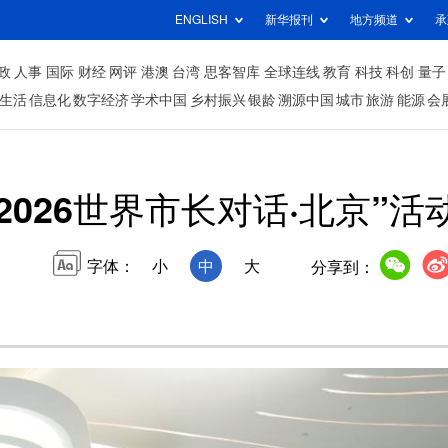
ENGLISH
新华报刊
地方频道
承
政
人事
国际
财经
网评
港澳
台湾
思客智库
全球连线
教育
科技
科创
量子
生活
信息化
数字经济
学术中国
乡村振兴
银龄
溯源中国
城市
旅游
能源
会
“2026世界市长对话·北京”活
字体：
小
中
大
分享到：