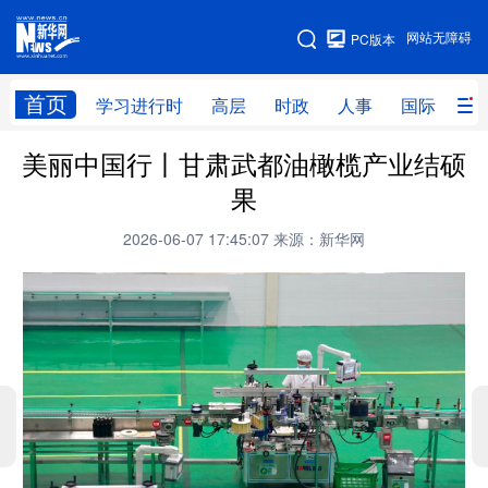
手机版
网站无障碍
PC版本
网站地图
首页
学习进行时
高层
时政
人事
国际
财
美丽中国行丨甘肃武都油橄榄产业结硕
学习进行时
高层
时政
人事
果
国际
财经
网评
港澳
2026-06-07 17:45:07
来源：新华网
台湾
思客智库
全球连线
教育
科技
科创
量子
体育
文化
书画
健康
军事
访谈
视频
图片
政务
法律
中央文件
金融
汽车
食品
人居
信息化
数字经济