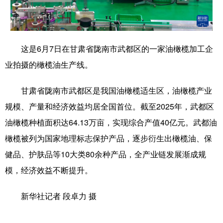
学术中国
乡村振兴
银龄
溯源中国
城市
旅游
能源
会展
这是6月7日在甘肃省陇南市武都区的一家油橄榄加工企
彩票
娱乐
时尚
悦读
业拍摄的橄榄油生产线。
公益
一带一路
亚太网
上市公司
甘肃省陇南市武都区是我国油橄榄适生区，油橄榄产业
文化产业
规模、产量和经济效益均居全国首位。截至2025年，武都区
油橄榄种植面积达64.13万亩，实现综合产值40亿元。武都油
橄榄被列为国家地理标志保护产品，逐步衍生出橄榄油、保
地方频道
健品、护肤品等10大类80余种产品，全产业链发展渐成规
北京
天津
河北
山西
模，经济效益不断提升。
辽宁
吉林
上海
江苏
新华社记者 段卓力 摄
浙江
安徽
福建
江西