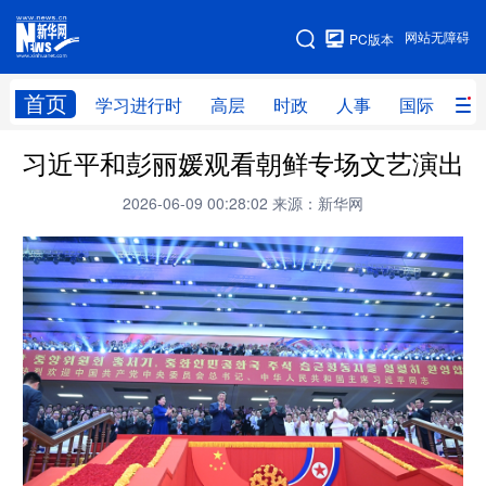
手机版
网站无障碍
PC版本
网站地图
首页
学习进行时
高层
时政
人事
国际
财
习近平和彭丽媛观看朝鲜专场文艺演出
学习进行时
高层
时政
人事
2026-06-09 00:28:02
来源：新华网
国际
财经
网评
港澳
台湾
思客智库
全球连线
教育
科技
科创
量子
体育
文化
书画
健康
军事
访谈
视频
图片
政务
法律
中央文件
金融
汽车
食品
人居
信息化
数字经济