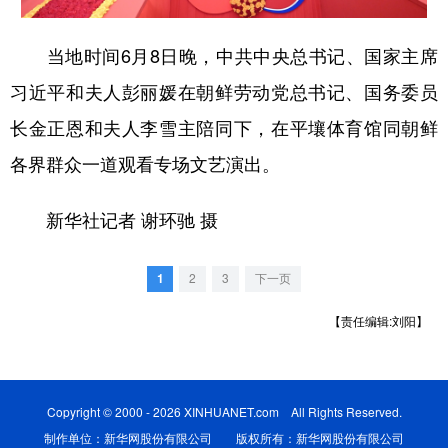
学术中国
乡村振兴
银龄
溯源中国
当地时间6月8日晚，中共中央总书记、国家主席
城市
旅游
能源
会展
习近平和夫人彭丽媛在朝鲜劳动党总书记、国务委员
彩票
娱乐
时尚
悦读
长金正恩和夫人李雪主陪同下，在平壤体育馆同朝鲜
各界群众一道观看专场文艺演出。
公益
一带一路
亚太网
上市公司
文化产业
新华社记者 谢环驰 摄
1
2
3
下一页
地方频道
【责任编辑:刘阳】
北京
天津
河北
山西
辽宁
吉林
上海
江苏
浙江
安徽
福建
江西
Copyright © 2000 - 2026 XINHUANET.com All Rights Reserved.
制作单位：新华网股份有限公司 版权所有：新华网股份有限公司