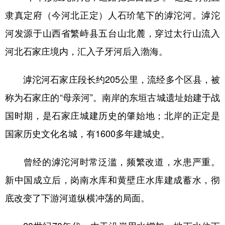
山东
河南
湖北
湖南
隶真定府（今河北正定）人石玠笔下的滹沱河。滹沱
广东
广西
海南
重庆
河发源于山西省繁峙县五台山北麓，穿过太行山流入
四川
贵州
云南
西藏
河北石家庄境内，汇入子牙河后入渤海。
陕西
甘肃
青海
宁夏
滹沱河石家庄段长约205公里，流经多个区县，被
新疆
内蒙古
黑龙江
称为石家庄的“母亲河”。南岸的东垣古城遗址始建于战
国时期，是石家庄城建历史的肇始地；北岸的正定是
多语种频道
国家历史文化名城，有1600多年建城史。
English
Español
Français
عربى
曾经的滹沱河时常泛滥，频繁改道，水患严重。
Русский язык
日本語
한국어
新中国成立后，岗南水库和黄壁庄水库建成蓄水，彻
Deutsch
Português
底改变了下游河道纵横冲荡的局面。