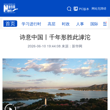
手机版
网站无障碍
PC版本
网站地图
首页
学习进行时
高层
时政
人事
国际
财
诗意中国丨千年形胜此滹沱
学习进行时
高层
时政
人事
2026-06-10 19:44:08
来源：新华网
国际
财经
网评
港澳
台湾
思客智库
全球连线
教育
科技
科创
量子
体育
文化
书画
健康
军事
访谈
视频
图片
政务
法律
中央文件
金融
汽车
食品
人居
信息化
数字经济