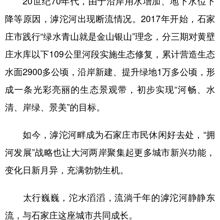
20世纪70年代，由于沿岸用水增加、地下水位下
降等原因，滹沱河出现断流情况。2017年开始，石家
庄市践行“绿水青山就是金山银山”理念，分三期对黄壁
庄水库以下109公里河段实施生态修复，累计营造生态
水面2900多公顷，沿岸新建、提升绿地1万多公顷，形
成一条光彩亮丽的生态景观带，初步实现“河畅、水
清、岸绿、景美”的目标。
如今，滹沱河畔成为石家庄市民休闲好去处，“拥
河发展”战略也让大河两岸聚集起更多城市新兴功能，
变化日新月异，充满勃勃生机。
太行巍巍，沱水滔滔，流淌千年的滹沱河静静东
流，与石家庄这座城市共同成长。