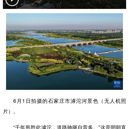
学术中国
乡村振兴
银龄
溯源中国
城市
旅游
能源
会展
彩票
娱乐
时尚
悦读
公益
一带一路
亚太网
上市公司
文化产业
地方频道
北京
天津
河北
山西
6月1日拍摄的石家庄市滹沱河景色（无人机照
辽宁
吉林
上海
江苏
片）。
浙江
安徽
福建
江西
“千年形胜此滹沱，道路驰驱自昔多。”这是明朝直