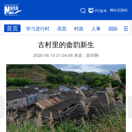
手机版
网站无障碍
PC版本
网站地图
首页
学习进行时
高层
时政
人事
国际
财
古村里的畲韵新生
学习进行时
高层
时政
人事
2026-06-10 21:04:08
来源：新华网
国际
财经
网评
港澳
台湾
思客智库
全球连线
教育
科技
科创
量子
体育
文化
书画
健康
军事
访谈
视频
图片
政务
法律
中央文件
金融
汽车
食品
人居
信息化
数字经济