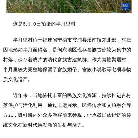
学术中国
乡村振兴
银龄
溯源中国
这是6月10日拍摄的半月里村。
城市
旅游
能源
会展
彩票
娱乐
时尚
悦读
半月里村位于福建省宁德市霞浦县溪南镇东北部，村庄
因地形如半月而得名，是闽东地区现存畲族古迹较为集中的
公益
一带一路
亚太网
上市公司
村落，保存着成片的清代畲族古建筑群。作为畲族聚居村，
文化产业
半月里较为完整地保留了畲族婚俗、畲族小说歌等七项非物
质文化遗产。
地方频道
近年来，当地依托丰富的民族文化资源，持续推进古村
北京
天津
河北
山西
落保护与活化利用，通过非遗展示、民俗传承和文旅融合等
辽宁
吉林
上海
江苏
方式，吸引海内外众多游客前来参观，让承载民族记忆的传
统文化在新时代焕发新的生机与活力。
浙江
安徽
福建
江西