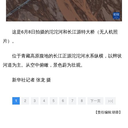
学术中国
乡村振兴
银龄
溯源中国
城市
旅游
能源
会展
这是6月8日拍摄的沱沱河和长江源特大桥（无人机照
彩票
娱乐
时尚
悦读
片）。
公益
一带一路
亚太网
上市公司
位于青藏高原腹地的长江正源沱沱河水系纵横，以辫状
文化产业
河道为主。从空中俯瞰，景色蔚为壮观。
新华社记者 张龙 摄
地方频道
北京
天津
河北
山西
1
2
3
4
5
6
7
8
下一页
>>|
辽宁
吉林
上海
江苏
【责任编辑:胡蓉】
浙江
安徽
福建
江西