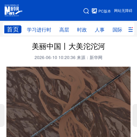
手机版
网站无障碍
PC版本
网站地图
首页
学习进行时
高层
时政
人事
国际
财
美丽中国丨大美沱沱河
学习进行时
高层
时政
人事
2026-06-10 10:20:36
来源：新华网
国际
财经
网评
港澳
台湾
思客智库
全球连线
教育
科技
科创
量子
体育
文化
书画
健康
军事
访谈
视频
图片
政务
法律
中央文件
金融
汽车
食品
人居
信息化
数字经济