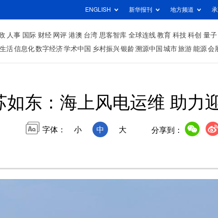
ENGLISH
新华报刊
地方频道
承
政
人事
国际
财经
网评
港澳
台湾
思客智库
全球连线
教育
科技
科创
量子
生活
信息化
数字经济
学术中国
乡村振兴
银龄
溯源中国
城市
旅游
能源
会
苏如东：海上风电运维 助力
字体：
小
中
大
分享到：