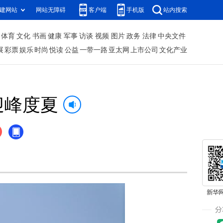
建网站
网站无障碍
客户端
手机版
站内搜索
体育
文化
书画
健康
军事
访谈
视频
图片
政务
法律
中央文件
展
彩票
娱乐
时尚
悦读
公益
一带一路
亚太网
上市公司
文化产业
迎峰度夏