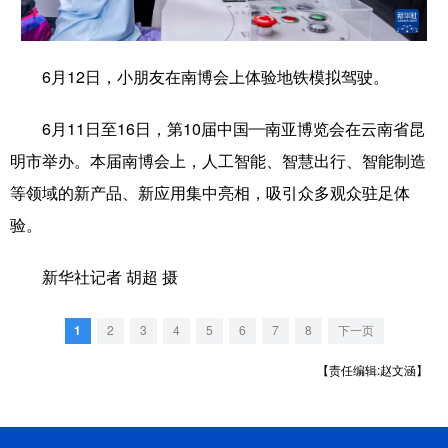
学术中国
乡村振兴
银龄
溯源中国
6月12日，小朋友在南博会上体验地铁模拟驾驶。
城市
旅游
能源
会展
彩票
娱乐
时尚
悦读
6月11日至16日，第10届中国—南亚博览会在云南省昆
明市举办。本届南博会上，人工智能、智慧出行、智能制造
公益
一带一路
亚太网
上市公司
等领域的新产品、新应用集中亮相，吸引众多观众驻足体
文化产业
验。
新华社记者 胡超 摄
地方频道
北京
天津
河北
山西
1
2
3
4
5
6
7
8
下一页
辽宁
吉林
上海
江苏
【责任编辑:赵文涵】
浙江
安徽
福建
江西