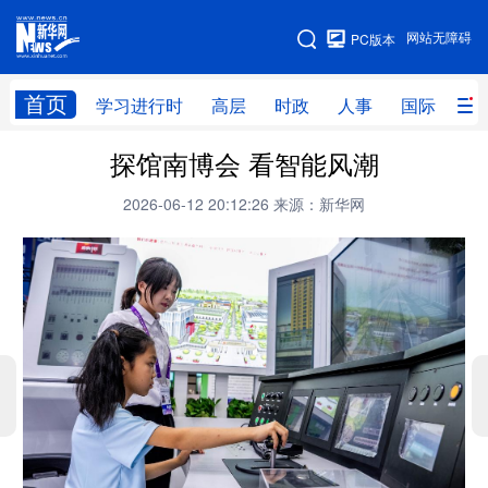
手机版
网站无障碍
PC版本
网站地图
首页
学习进行时
高层
时政
人事
国际
财
探馆南博会 看智能风潮
学习进行时
高层
时政
人事
2026-06-12 20:12:26
来源：新华网
国际
财经
网评
港澳
台湾
思客智库
全球连线
教育
科技
科创
量子
体育
文化
书画
健康
军事
访谈
视频
图片
政务
法律
中央文件
金融
汽车
食品
人居
信息化
数字经济