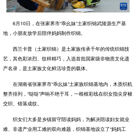
学术中国
乡村振兴
银龄
溯源中国
6月10日，在张家界市“乖幺妹”土家织锦武陵源生产基
城市
旅游
能源
会展
地，小朋友放学后陪伴妈妈制作织锦。
彩票
娱乐
时尚
悦读
西兰卡普（土家织锦）是土家族传承千年的传统织锦技
公益
一带一路
亚太网
上市公司
艺，其色彩浓烈、纹样精巧，入选首批国家级非物质文化遗
文化产业
产名录，是土家族文化鲜活珍贵的载体。
在湖南省张家界市“乖幺妹”土家族织锦基地内，木质织机
地方频道
整齐排列，“哒哒”声响不绝于耳，一根根彩线在织女指尖穿梭
北京
天津
河北
山西
交织、错落成纹。
辽宁
吉林
上海
江苏
织女们大多是乡镇留守陪读妈妈，为解决陪读妇女就业
浙江
安徽
福建
江西
难、非遗产业用工难的双向难题，织锦基地设立了“妈妈工