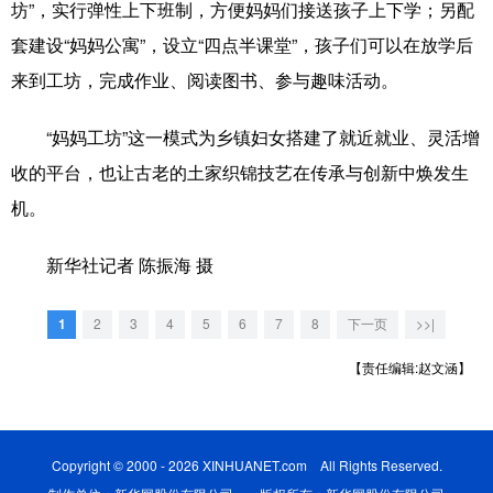
山东
河南
湖北
湖南
坊”，实行弹性上下班制，方便妈妈们接送孩子上下学；另配
套建设“妈妈公寓”，设立“四点半课堂”，孩子们可以在放学后
广东
广西
海南
重庆
来到工坊，完成作业、阅读图书、参与趣味活动。
四川
贵州
云南
西藏
“妈妈工坊”这一模式为乡镇妇女搭建了就近就业、灵活增
陕西
甘肃
青海
宁夏
收的平台，也让古老的土家织锦技艺在传承与创新中焕发生
新疆
内蒙古
黑龙江
机。
新华社记者 陈振海 摄
多语种频道
English
Español
Français
عربى
1
2
3
4
5
6
7
8
下一页
>>|
Русский язык
日本語
한국어
【责任编辑:赵文涵】
Deutsch
Português
Copyright © 2000 - 2026 XINHUANET.com All Rights Reserved.