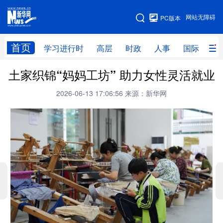
手机版
网站无障碍
PC版本
网站地图
首页
学习进行时
高层
时政
人事
国际
财
土家织锦“妈妈工坊” 助力女性灵活就业
学习进行时
高层
时政
人事
2026-06-13 17:06:56
来源：新华网
国际
财经
网评
港澳
台湾
思客智库
全球连线
教育
科技
科创
量子
体育
文化
书画
健康
军事
访谈
视频
图片
政务
法律
中央文件
金融
汽车
食品
人居
信息化
数字经济