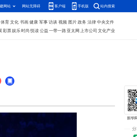
建网站
网站无障碍
客户端
手机版
站内搜索
体育
文化
书画
健康
军事
访谈
视频
图片
政务
法律
中央文件
展
彩票
娱乐
时尚
悦读
公益
一带一路
亚太网
上市公司
文化产业