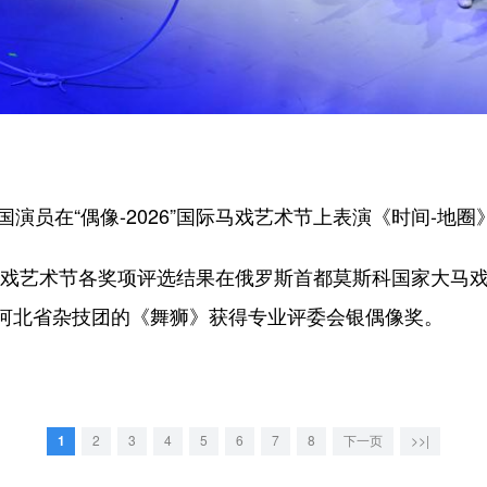
员在“偶像-2026”国际马戏艺术节上表演《时间-地圈
际马戏艺术节各奖项评选结果在俄罗斯首都莫斯科国家大马
河北省杂技团的《舞狮》获得专业评委会银偶像奖。
1
2
3
4
5
6
7
8
下一页
>>|