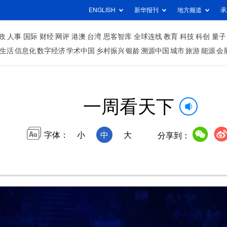
ENGLISH
新华报刊
地方频道
承
政
人事
国际
财经
网评
港澳
台湾
思客智库
全球连线
教育
科技
科创
量子
生活
信息化
数字经济
学术中国
乡村振兴
银龄
溯源中国
城市
旅游
能源
会
一周看天下
字体：
小
中
大
分享到：