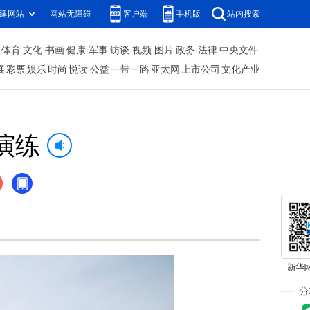
建网站
网站无障碍
客户端
手机版
站内搜索
体育
文化
书画
健康
军事
访谈
视频
图片
政务
法律
中央文件
展
彩票
娱乐
时尚
悦读
公益
一带一路
亚太网
上市公司
文化产业
演练