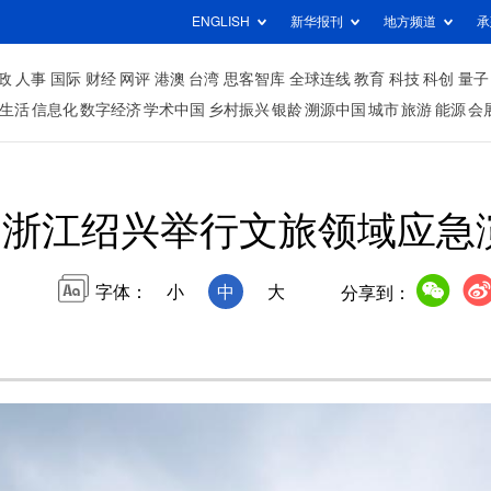
ENGLISH
新华报刊
地方频道
承
政
人事
国际
财经
网评
港澳
台湾
思客智库
全球连线
教育
科技
科创
量子
生活
信息化
数字经济
学术中国
乡村振兴
银龄
溯源中国
城市
旅游
能源
会
浙江绍兴举行文旅领域应急
字体：
小
中
大
分享到：