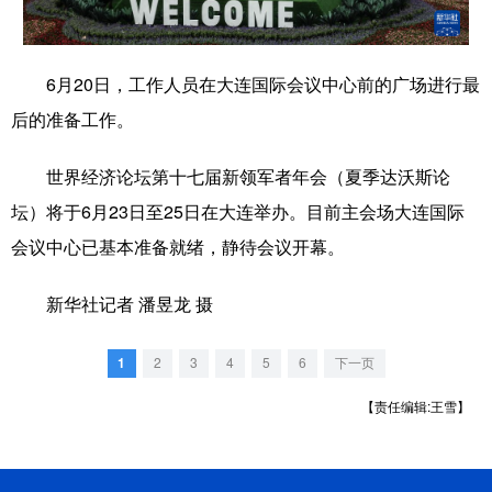
学术中国
乡村振兴
银龄
溯源中国
6月20日，工作人员在大连国际会议中心前的广场进行最
城市
旅游
能源
会展
后的准备工作。
彩票
娱乐
时尚
悦读
世界经济论坛第十七届新领军者年会（夏季达沃斯论
公益
一带一路
亚太网
上市公司
坛）将于6月23日至25日在大连举办。目前主会场大连国际
文化产业
会议中心已基本准备就绪，静待会议开幕。
新华社记者 潘昱龙 摄
地方频道
北京
天津
河北
山西
1
2
3
4
5
6
下一页
辽宁
吉林
上海
江苏
【责任编辑:王雪】
浙江
安徽
福建
江西