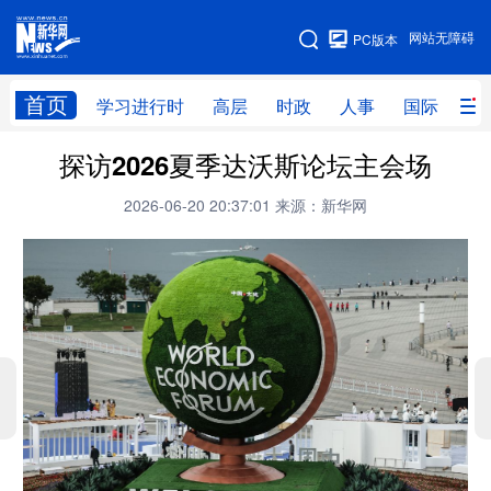
手机版
网站无障碍
PC版本
网站地图
首页
学习进行时
高层
时政
人事
国际
财
探访2026夏季达沃斯论坛主会场
学习进行时
高层
时政
人事
2026-06-20 20:37:01
来源：新华网
国际
财经
网评
港澳
台湾
思客智库
全球连线
教育
科技
科创
量子
体育
文化
书画
健康
军事
访谈
视频
图片
政务
法律
中央文件
金融
汽车
食品
人居
信息化
数字经济