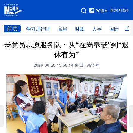
手机版
网站无障碍
PC版本
网站地图
首页
学习进行时
高层
时政
人事
国际
财
老党员志愿服务队：从“在岗奉献”到“退
学习进行时
高层
时政
人事
休有为”
国际
财经
网评
港澳
2026-06-28 15:58:14
来源：新华网
台湾
思客智库
全球连线
教育
科技
科创
量子
体育
文化
书画
健康
军事
访谈
视频
图片
政务
法律
中央文件
金融
汽车
食品
人居
信息化
数字经济