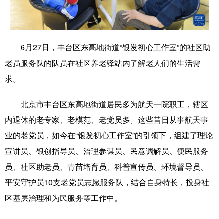
学术中国
乡村振兴
银龄
溯源中国
城市
旅游
能源
会展
6月27日，丰台区东高地街道“银发初心工作室”的社区助
彩票
娱乐
时尚
悦读
老员服务队的队员在社区养老驿站内了解老人们的生活需
求。
公益
一带一路
亚太网
上市公司
文化产业
北京市丰台区东高地街道居民多为航天一院职工，辖区
内退休的老专家、老模范、老党员多。这些昔日从事航天事
业的老党员，如今在“银发初心工作室”的引领下，组建了理论
地方频道
宣讲员、银创指导员、治理参谋员、民意调解员、便民服务
北京
天津
河北
山西
员、社区助老员、青苗培育员、科普宣传员、环境督导员、
辽宁
吉林
上海
江苏
平安守护员10支老党员志愿服务队，结合自身特长，投身社
区基层治理和为民服务等工作中。
浙江
安徽
福建
江西