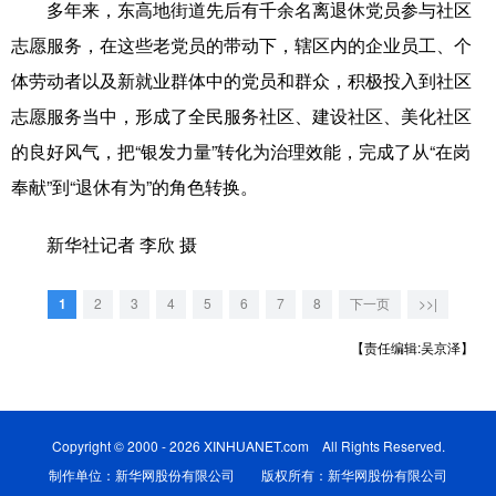
山东
河南
湖北
湖南
多年来，东高地街道先后有千余名离退休党员参与社区
志愿服务，在这些老党员的带动下，辖区内的企业员工、个
广东
广西
海南
重庆
体劳动者以及新就业群体中的党员和群众，积极投入到社区
四川
贵州
云南
西藏
志愿服务当中，形成了全民服务社区、建设社区、美化社区
陕西
甘肃
青海
宁夏
的良好风气，把“银发力量”转化为治理效能，完成了从“在岗
奉献”到“退休有为”的角色转换。
新疆
内蒙古
黑龙江
新华社记者 李欣 摄
多语种频道
1
2
3
4
5
6
7
8
下一页
>>|
English
Español
Français
عربى
【责任编辑:吴京泽】
Русский язык
日本語
한국어
Deutsch
Português
Copyright © 2000 - 2026 XINHUANET.com All Rights Reserved.
制作单位：新华网股份有限公司 版权所有：新华网股份有限公司