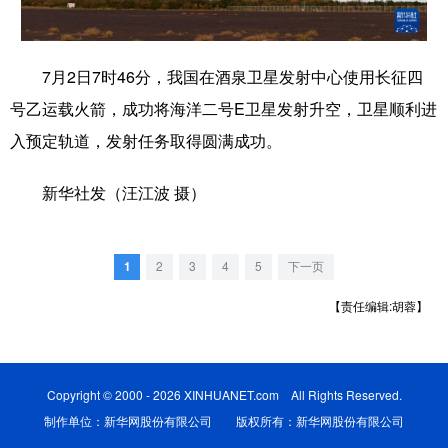
学术中国
乡村振兴
银龄
溯源中国
7月2日7时46分，我国在酒泉卫星发射中心使用长征四
城市
旅游
能源
会展
号乙运载火箭，成功将海洋二号E卫星发射升空，卫星顺利进
彩票
娱乐
时尚
悦读
入预定轨道，发射任务取得圆满成功。
公益
一带一路
亚太网
上市公司
新华社发（汪江波 摄）
文化产业
1
2
3
4
5
下一页
地方频道
【责任编辑:胡蓉】
北京
天津
河北
山西
辽宁
吉林
上海
江苏
Copyright © 2000 - 2026 XINHUANET.com All Rights Reserved.
浙江
安徽
福建
江西
制作单位：新华网股份有限公司 版权所有：新华网股份有限公司