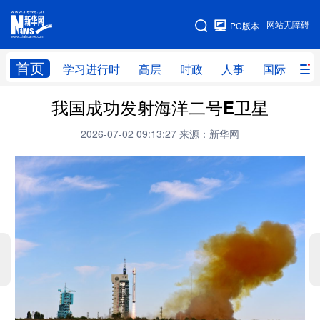
手机版
网站无障碍
PC版本
网站地图
首页
学习进行时
高层
时政
人事
国际
财
我国成功发射海洋二号E卫星
学习进行时
高层
时政
人事
2026-07-02 09:13:27
来源：新华网
国际
财经
网评
港澳
台湾
思客智库
全球连线
教育
科技
科创
量子
体育
文化
书画
健康
军事
访谈
视频
图片
政务
法律
中央文件
金融
汽车
食品
人居
信息化
数字经济