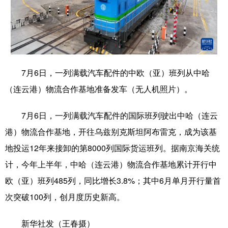
学术中国
乡村振兴
银龄
溯源中国
城市
旅游
能源
会展
彩票
娱乐
时尚
悦读
7月6日，一列满载汽车配件的中欧（亚）班列从中哈
公益
一带一路
亚太网
上市公司
（连云港）物流合作基地准备发车（无人机照片）。
文化产业
7月6日，一列满载汽车配件的国际班列驶出中哈（连云
港）物流合作基地，开往乌兹别克斯坦阿布雷克，成为该基
地方频道
地投运12年来接卸的第8000列国际货运班列。据南京海关统
计，今年上半年，中哈（连云港）物流合作基地累计开行中
北京
天津
河北
山西
欧（亚）班列485列，同比增长3.8%；其中6月单月开行量首
辽宁
吉林
上海
江苏
次突破100列，创月度历史新高。
浙江
安徽
福建
江西
新华社发（王春摄）