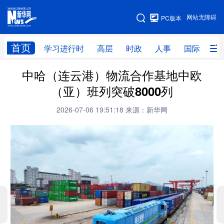
手机版
网站无障碍
PC版本
网站地图
首页
学习进行时
高层
时政
人事
国际
财
中哈（连云港）物流合作基地中欧
学习进行时
高层
时政
人事
（亚）班列突破8000列
国际
财经
网评
港澳
2026-07-06 19:51:18
来源：新华网
台湾
思客智库
全球连线
教育
科技
科创
量子
体育
文化
书画
健康
军事
访谈
视频
图片
政务
法律
中央文件
金融
汽车
食品
人居
信息化
数字经济