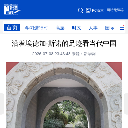
手机版
网站无障碍
PC版本
网站地图
首页
学习进行时
高层
时政
人事
国际
财
沿着埃德加·斯诺的足迹看当代中国
学习进行时
高层
时政
人事
2026-07-08 23:43:48
来源：新华网
国际
财经
网评
港澳
台湾
思客智库
全球连线
教育
科技
科创
量子
体育
文化
书画
健康
军事
访谈
视频
图片
政务
法律
中央文件
金融
汽车
食品
人居
信息化
数字经济