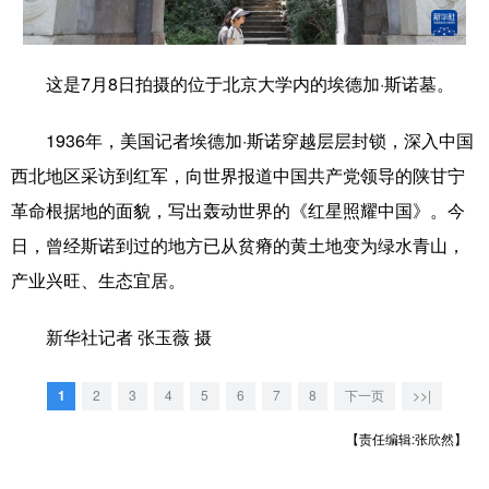
学术中国
乡村振兴
银龄
溯源中国
这是7月8日拍摄的位于北京大学内的埃德加·斯诺墓。
城市
旅游
能源
会展
彩票
娱乐
时尚
悦读
1936年，美国记者埃德加·斯诺穿越层层封锁，深入中国
西北地区采访到红军，向世界报道中国共产党领导的陕甘宁
公益
一带一路
亚太网
上市公司
革命根据地的面貌，写出轰动世界的《红星照耀中国》。今
文化产业
日，曾经斯诺到过的地方已从贫瘠的黄土地变为绿水青山，
产业兴旺、生态宜居。
地方频道
新华社记者 张玉薇 摄
北京
天津
河北
山西
1
2
3
4
5
6
7
8
下一页
>>|
辽宁
吉林
上海
江苏
【责任编辑:张欣然】
浙江
安徽
福建
江西