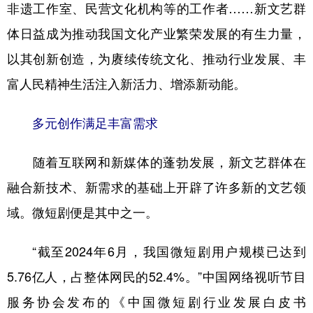
山东
河南
湖北
湖南
非遗工作室、民营文化机构等的工作者……新文艺群
体日益成为推动我国文化产业繁荣发展的有生力量，
广东
广西
海南
重庆
以其创新创造，为赓续传统文化、推动行业发展、丰
四川
贵州
云南
西藏
富人民精神生活注入新活力、增添新动能。
陕西
甘肃
青海
宁夏
新疆
内蒙古
黑龙江
多元创作满足丰富需求
随着互联网和新媒体的蓬勃发展，新文艺群体在
多语种频道
融合新技术、新需求的基础上开辟了许多新的文艺领
English
Español
Français
عربى
域。微短剧便是其中之一。
Русский язык
日本語
한국어
“截至2024年6月，我国微短剧用户规模已达到
Deutsch
Português
5.76亿人，占整体网民的52.4%。”中国网络视听节目
服务协会发布的《中国微短剧行业发展白皮书