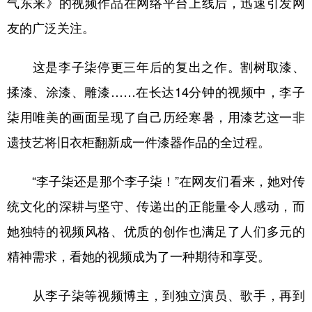
气东来》的视频作品在网络平台上线后，迅速引发网
友的广泛关注。
学术中国
乡村振兴
银龄
溯源中国
城市
旅游
能源
会展
这是李子柒停更三年后的复出之作。割树取漆、
彩票
娱乐
时尚
悦读
揉漆、涂漆、雕漆……在长达14分钟的视频中，李子
公益
一带一路
亚太网
上市公司
柒用唯美的画面呈现了自己历经寒暑，用漆艺这一非
遗技艺将旧衣柜翻新成一件漆器作品的全过程。
文化产业
“李子柒还是那个李子柒！”在网友们看来，她对传
地方频道
统文化的深耕与坚守、传递出的正能量令人感动，而
北京
天津
河北
山西
她独特的视频风格、优质的创作也满足了人们多元的
精神需求，看她的视频成为了一种期待和享受。
辽宁
吉林
上海
江苏
浙江
安徽
福建
江西
从李子柒等视频博主，到独立演员、歌手，再到