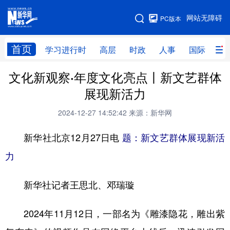
手机版
网站无障碍
PC版本
网站地图
首页
学习进行时
高层
时政
人事
国际
财
文化新观察·年度文化亮点丨新文艺群体
学习进行时
高层
时政
人事
展现新活力
国际
财经
网评
港澳
2024-12-27 14:52:42
来源：新华网
台湾
思客智库
全球连线
教育
新华社北京12月27日电
题：新文艺群体展现新活
科技
科创
量子
体育
力
文化
书画
健康
军事
新华社记者王思北、邓瑞璇
访谈
视频
图片
政务
法律
中央文件
金融
汽车
2024年11月12日，一部名为《雕漆隐花，雕出紫
食品
人居
信息化
数字经济