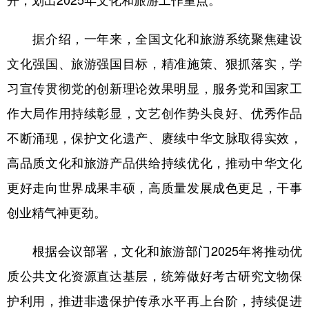
开，划出2025年文化和旅游工作重点。
学术中国
乡村振兴
银龄
溯源中国
据介绍，一年来，全国文化和旅游系统聚焦建设
城市
旅游
能源
会展
文化强国、旅游强国目标，精准施策、狠抓落实，学
彩票
娱乐
时尚
悦读
习宣传贯彻党的创新理论效果明显，服务党和国家工
作大局作用持续彰显，文艺创作势头良好、优秀作品
公益
一带一路
亚太网
上市公司
不断涌现，保护文化遗产、赓续中华文脉取得实效，
文化产业
高品质文化和旅游产品供给持续优化，推动中华文化
更好走向世界成果丰硕，高质量发展成色更足，干事
地方频道
创业精气神更劲。
北京
天津
河北
山西
根据会议部署，文化和旅游部门2025年将推动优
辽宁
吉林
上海
江苏
质公共文化资源直达基层，统筹做好考古研究文物保
浙江
安徽
福建
江西
护利用，推进非遗保护传承水平再上台阶，持续促进