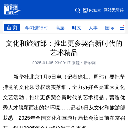
手机版
网站无障碍
PC版本
网站地图
首页
学习进行时
高层
时政
人事
国际
财
文化和旅游部：推出更多契合新时代的
学习进行时
高层
时政
人事
艺术精品
国际
财经
网评
港澳
2025-01-05 23:09:17
来源：新华网
台湾
思客智库
全球连线
教育
新华社北京1月5日电（记者徐壮、周玮）要把坚
科技
科创
量子
体育
持党的文化领导权落实落细，全力办好各类重大文化
文化
书画
健康
军事
文艺活动，推出更多契合新时代的艺术精品，营造优
访谈
视频
图片
政务
秀人才脱颖而出的好环境……记者5日从文化和旅游部
法律
中央文件
金融
汽车
获悉，2025年全国文化和旅游厅局长会议日前在京召
食品
人居
信息化
数字经济