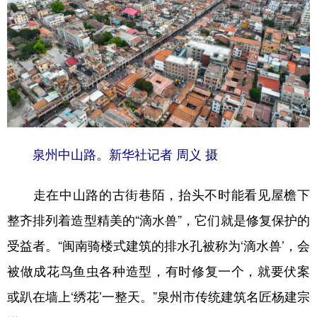
泉州中山路。新华社记者 周义 摄
走在中山路的古街巷陌，抬头不时能看见屋檐下
整齐排列着造型精美的“滴水兽”，它们就是修复保护的
受益者。“闽南骑楼式建筑的排水孔被称为‘滴水兽’，会
被做成花鸟鱼虫各种造型，有时修复一个，就要伏案
或趴在墙上‘绣花’一整天。”泉州市传统建筑名匠杨建宗