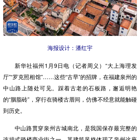
山东
河南
湖北
湖南
广东
广西
海南
重庆
四川
贵州
云南
西藏
陕西
甘肃
青海
宁夏
海报设计：潘红宇
新疆
内蒙古
黑龙江
新华社福州1月9日电（记者周义）“大上海理发
厅”“罗克照相馆”……这些“古早”的招牌，在福建泉州的
多语种频道
中山路上随处可见。踩着古老的石板路，邂逅明艳
English
Español
Français
عربى
的“胭脂砖”，穿行在骑楼古厝间，仿佛不经意就能触碰
Русский язык
日本語
한국어
到历史。
Deutsch
Português
中山路贯穿泉州古城南北，是我国保存最完整的
连排式骑楼商业街之一，其建筑风格体现了泉州这座