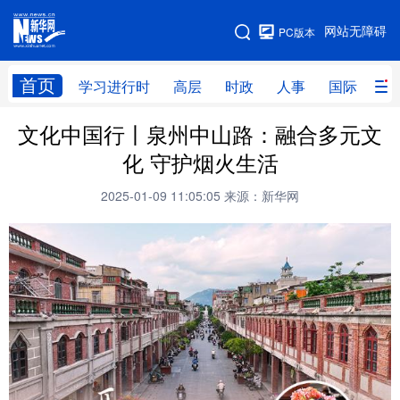
手机版
网站无障碍
PC版本
网站地图
首页
学习进行时
高层
时政
人事
国际
财
文化中国行丨泉州中山路：融合多元文
学习进行时
高层
时政
人事
化 守护烟火生活
国际
财经
网评
港澳
2025-01-09 11:05:05
来源：新华网
台湾
思客智库
全球连线
教育
科技
科创
量子
体育
文化
书画
健康
军事
访谈
视频
图片
政务
法律
中央文件
金融
汽车
食品
人居
信息化
数字经济