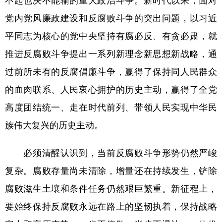
不起也决不能输的重大政治斗争。新时代以来，面对
山东
河南
湖北
湖南
党内党风廉政建设和反腐败斗争的突出问题，以习近
广东
广西
海南
重庆
平同志为核心的党中央坚持有腐必反、有贪必肃，就
四川
贵州
云南
西藏
推进反腐败斗争提出一系列新理念新思想新战略，通
陕西
甘肃
青海
宁夏
过前所未有的反腐倡廉斗争，赢得了保持同人民群众
新疆
内蒙古
黑龙江
的血肉联系、人民衷心拥护的历史主动，赢得了全党
高度团结统一、走在时代前列、带领人民实现中华民
多语种频道
族伟大复兴的历史主动。
English
Español
Français
عربى
必须清醒认识到，当前反腐败斗争形势仍然严峻
Русский язык
日本語
한국어
复杂。腐败存量尚未清除，增量还在持续发生，铲除
Deutsch
Português
腐败滋生土壤和条件任务仍然艰巨繁重。新征程上，
要始终保持反腐败永远在路上的坚韧执着，保持战略