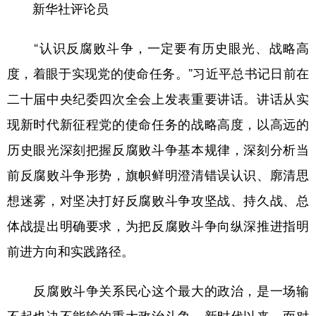
新华社评论员
学术中国
乡村振兴
银龄
溯源中国
“认识反腐败斗争，一定要有历史眼光、战略高
城市
旅游
能源
会展
度，着眼于实现党的使命任务。”习近平总书记日前在
彩票
娱乐
时尚
悦读
二十届中央纪委四次全会上发表重要讲话。讲话从实
公益
一带一路
亚太网
上市公司
现新时代新征程党的使命任务的战略高度，以高远的
文化产业
历史眼光深刻把握反腐败斗争基本规律，深刻分析当
前反腐败斗争形势，旗帜鲜明澄清错误认识、廓清思
地方频道
想迷雾，对坚决打好反腐败斗争攻坚战、持久战、总
体战提出明确要求，为把反腐败斗争向纵深推进指明
北京
天津
河北
山西
前进方向和实践路径。
辽宁
吉林
上海
江苏
反腐败斗争关系民心这个最大的政治，是一场输
浙江
安徽
福建
江西