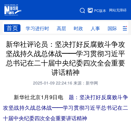
手机版
网站无障碍
PC版本
网站地图
首页
学习进行时
高层
时政
人事
国际
财
新华社评论员：坚决打好反腐败斗争攻
学习进行时
高层
时政
人事
坚战持久战总体战——学习贯彻习近平
国际
财经
网评
港澳
总书记在二十届中央纪委四次全会重要
台湾
思客智库
全球连线
教育
讲话精神
科技
科创
量子
体育
2025-01-09 22:24:16
来源：新华网
文化
书画
健康
军事
新华社北京1月9日电
题：坚决打好反腐败斗争
访谈
视频
图片
政务
攻坚战持久战总体战——学习贯彻习近平总书记在二
十届中央纪委四次全会重要讲话精神
法律
中央文件
金融
汽车
食品
人居
信息化
数字经济