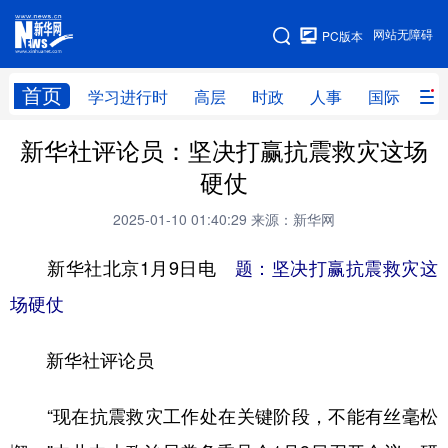
手机版
网站无障碍
PC版本
网站地图
首页
学习进行时
高层
时政
人事
国际
财
新华社评论员：坚决打赢抗震救灾这场
学习进行时
高层
时政
人事
硬仗
国际
财经
网评
港澳
2025-01-10 01:40:29
来源：新华网
台湾
思客智库
全球连线
教育
新华社北京1月9日电
题：坚决打赢抗震救灾这
科技
科创
量子
体育
场硬仗
文化
书画
健康
军事
新华社评论员
访谈
视频
图片
政务
法律
中央文件
金融
汽车
“现在抗震救灾工作处在关键阶段，不能有丝毫松
食品
人居
信息化
数字经济