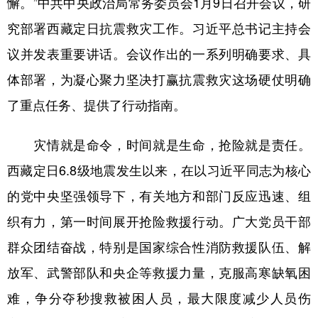
懈。”中共中央政治局常务委员会1月9日召开会议，研
究部署西藏定日抗震救灾工作。习近平总书记主持会
学术中国
乡村振兴
银龄
溯源中国
议并发表重要讲话。会议作出的一系列明确要求、具
城市
旅游
能源
会展
体部署，为凝心聚力坚决打赢抗震救灾这场硬仗明确
彩票
娱乐
时尚
悦读
了重点任务、提供了行动指南。
公益
一带一路
亚太网
上市公司
灾情就是命令，时间就是生命，抢险就是责任。
文化产业
西藏定日6.8级地震发生以来，在以习近平同志为核心
的党中央坚强领导下，有关地方和部门反应迅速、组
地方频道
织有力，第一时间展开抢险救援行动。广大党员干部
北京
天津
河北
山西
群众团结奋战，特别是国家综合性消防救援队伍、解
辽宁
吉林
上海
江苏
放军、武警部队和央企等救援力量，克服高寒缺氧困
浙江
安徽
福建
江西
难，争分夺秒搜救被困人员，最大限度减少人员伤