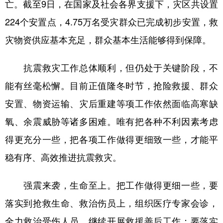
山东
河南
湖北
湖南
亡。截至9日，在国家及社会各界支援下，灾区共设置
224个安置点，4.75万名受灾群众已完成初步安置，救
广东
广西
海南
重庆
灾物资供应基本充足，群众基本生活能够得到保障。
四川
贵州
云南
西藏
陕西
甘肃
青海
宁夏
抗震救灾工作总体顺利，但仍处于关键阶段，不
能有丝毫松懈。目前正值隆冬时节，抢险救援、群众
新疆
内蒙古
黑龙江
安置、物资运输、灾后重建等项工作依然面临高寒缺
氧、余震威胁等诸多困难。唯有把各种不利因素考虑
多语种频道
得更充分一些，把各项工作做得更细致一些，才能平
English
Español
Français
عربى
稳有序、高效推进抗震救灾。
Русский язык
日本語
한국어
强震来袭，生命至上。把工作做得更细一些，要
Deutsch
Português
落实到抢救生命、救治伤员上，组织医疗专家会诊，
全力救治受伤人员，继续开展救援善后工作；要落实