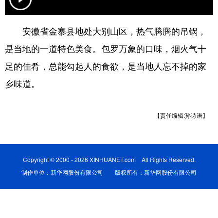
学术中国
乡村振兴
银龄
溯源中国
安徽省金寨县地处大别山区，热气腾腾的吊锅，
城市
旅游
能源
会展
是当地的一道特色美食。包罗万象的口味，烟火气十
彩票
娱乐
时尚
悦读
足的佳肴，总能勾起人的食欲，是当地人忘不掉的家
公益
一带一路
亚太网
上市公司
乡味道。
文化产业
【责任编辑:孙诗语】
地方频道
北京
天津
河北
山西
Copyright © 2000 - 2026 XINHUANET.com All Rights Reserved.
制作单位：新华网股份有限公司 版权所有：新华网股份有限公司
辽宁
吉林
上海
江苏
浙江
安徽
福建
江西