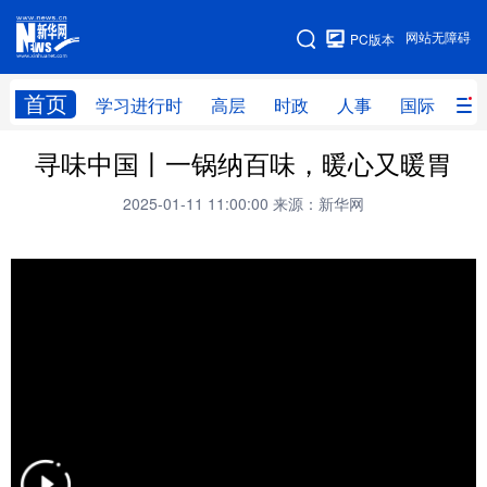
手机版
网站无障碍
PC版本
网站地图
首页
学习进行时
高层
时政
人事
国际
财
寻味中国丨一锅纳百味，暖心又暖胃
学习进行时
高层
时政
人事
2025-01-11 11:00:00
来源：新华网
国际
财经
网评
港澳
台湾
思客智库
全球连线
教育
科技
科创
量子
体育
文化
书画
健康
军事
访谈
视频
图片
政务
法律
中央文件
金融
汽车
食品
人居
信息化
数字经济