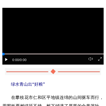
0:00
/0:00
绿水青山出“好粮”
在攀枝花市仁和区平地镇连绵的山间驱车而行，
周围板栗树绵延不绝，树下铺满了厚厚的金黄落叶，