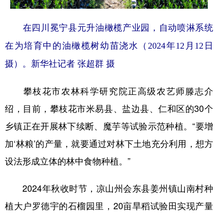
在四川冕宁县元升油橄榄产业园，自动喷淋系统
在为培育中的油橄榄树幼苗浇水（2024年12月12日
摄）。新华社记者 张超群 摄
攀枝花市农林科学研究院正高级农艺师滕志介
绍，目前，攀枝花市米易县、盐边县、仁和区的30个
乡镇正在开展林下续断、魔芋等试验示范种植。“要增
加‘林粮’的产量，就要通过对林下土地充分利用，想方
设法形成立体的林中食物种植。”
2024年秋收时节，凉山州会东县姜州镇山南村种
植大户罗德宇的石榴园里，20亩旱稻试验田实现产量