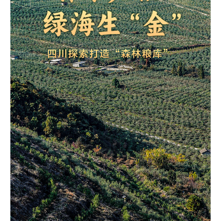
学术中国
乡村振兴
银龄
溯源中国
城市
旅游
能源
会展
彩票
娱乐
时尚
悦读
公益
一带一路
亚太网
上市公司
文化产业
地方频道
北京
天津
河北
山西
辽宁
吉林
上海
江苏
浙江
安徽
福建
江西