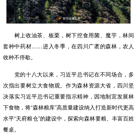
山东
河南
湖北
湖南
广东
广西
海南
重庆
四川
贵州
云南
西藏
树上收油茶、板栗，树下挖食用菌、魔芋，林间
陕西
甘肃
青海
宁夏
套种中药材……进入冬季，在四川广袤的森林，农人
新疆
内蒙古
黑龙江
收种不停歇。
党的十八大以来，习近平总书记在不同场合，多
多语种频道
次指出要树立大食物观。作为森林资源大省，四川坚
English
Español
Français
عربى
决落实习近平总书记重要指示精神，因地制宜发展林
Русский язык
日本語
한국어
下食物，将“森林粮库”高质量建设纳入打造新时代更高
Deutsch
Português
水平“天府粮仓”的建设中，探索向森林要粮、丰富百姓
餐桌。