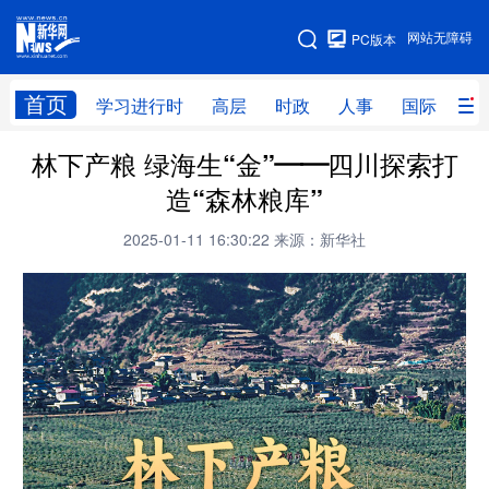
手机版
网站无障碍
PC版本
网站地图
首页
学习进行时
高层
时政
人事
国际
财
林下产粮 绿海生“金”——四川探索打
学习进行时
高层
时政
人事
造“森林粮库”
国际
财经
网评
港澳
2025-01-11 16:30:22
来源：新华社
台湾
思客智库
全球连线
教育
科技
科创
量子
体育
文化
书画
健康
军事
访谈
视频
图片
政务
法律
中央文件
金融
汽车
食品
人居
信息化
数字经济