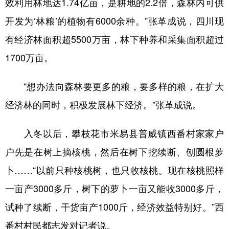
效利用林地达1.74亿亩，是耕地的2.2倍，森林内可供
开发为‘林粮’的植物有6000余种。”张革成说，四川现
有经济林面积超5500万亩，林下种养和采集面积超过
1700万亩。
“想办法向森林要更多的粮，要多样的粮，在扩大
经济林的同时，积极发展林下经济。”张革成说。
入冬以后，攀枝花市米易县普威镇西番村家家户
户先是在树上摘核桃，然后在树下挖续断、刨圆根萝
卜……“以前只种核桃树，也只收核桃。现在核桃照样
一亩产3000多斤，树下的萝卜一亩又能收3000多斤，
试种了续断，干货亩产1000斤，经济效益特别好。”西
番村村民都志发对记者说。