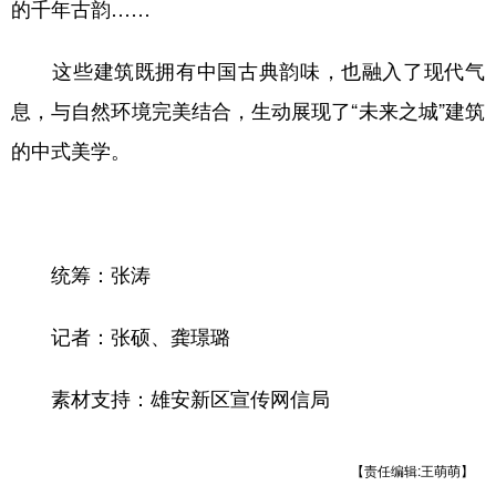
山东
河南
湖北
湖南
的千年古韵……
广东
广西
海南
重庆
这些建筑既拥有中国古典韵味，也融入了现代气
四川
贵州
云南
西藏
息，与自然环境完美结合，生动展现了“未来之城”建筑
陕西
甘肃
青海
宁夏
的中式美学。
新疆
内蒙古
黑龙江
多语种频道
统筹：张涛
English
Español
Français
عربى
记者：张硕、龚璟璐
Русский язык
日本語
한국어
素材支持：雄安新区宣传网信局
Deutsch
Português
【责任编辑:王萌萌】