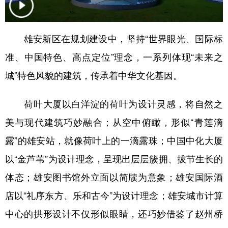
学术中国
乡村振兴
银龄
溯源中国
雄安新区在规划建设中，坚持“世界眼光、国际标
城市
旅游
能源
会展
准、中国特色、高点定位”理念，一系列体现“未来之
彩票
娱乐
时尚
悦读
城”特色风貌的建筑，传承着中华文化基因。
公益
一带一路
亚太网
上市公司
荷叶大厦以白洋淀的荷叶为设计灵感，将自然之
文化产业
美与现代建筑巧妙融合；从空中俯瞰，形似“青莲滴
露”的雄安站，就像荷叶上的一滴露珠；中国中化大厦
地方频道
以“金芦苇”为设计理念，呈现出层层簇拥、拔节生长的
北京
天津
河北
山西
体态；雄安图书馆外立面以简牍为意象；雄安国际酒
辽宁
吉林
上海
江苏
店以“礼序东方、乐和古今”为设计理念；雄安城市计算
浙江
安徽
福建
江西
中心的拱形设计不仅形似眼睛，还巧妙借鉴了赵州桥