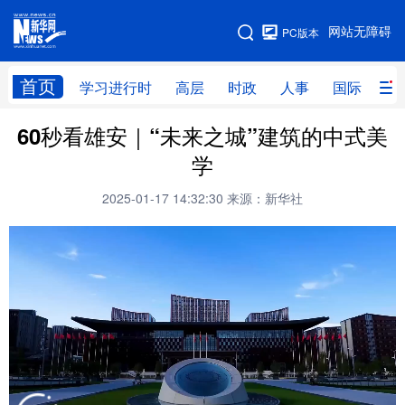
手机版
网站无障碍
PC版本
网站地图
首页
学习进行时
高层
时政
人事
国际
财
60秒看雄安｜“未来之城”建筑的中式美
学习进行时
高层
时政
人事
学
国际
财经
网评
港澳
2025-01-17 14:32:30
来源：新华社
台湾
思客智库
全球连线
教育
科技
科创
量子
体育
文化
书画
健康
军事
访谈
视频
图片
政务
法律
中央文件
金融
汽车
食品
人居
信息化
数字经济