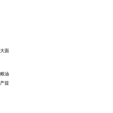
大面
粮油
增产提