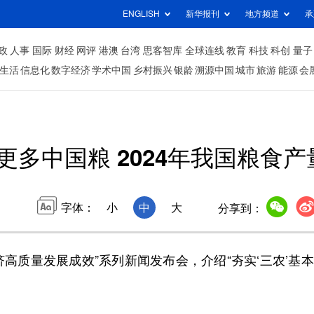
ENGLISH
新华报刊
地方频道
承
政
人事
国际
财经
网评
港澳
台湾
思客智库
全球连线
教育
科技
科创
量子
生活
信息化
数字经济
学术中国
乡村振兴
银龄
溯源中国
城市
旅游
能源
会
多中国粮 2024年我国粮食产
字体：
小
中
大
分享到：
高质量发展成效”系列新闻发布会，介绍“夯实‘三农’基