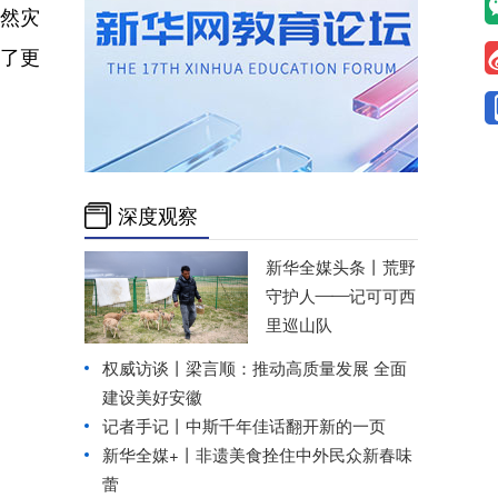
然灾
装了更
深度观察
新华全媒头条丨
荒野
守护人——记可可西
里巡山队
权威访谈丨
梁言顺：推动高质量发展 全面
建设美好安徽
记者手记丨中斯千年佳话翻开新的一页
新华全媒+丨
非遗美食拴住中外民众新春味
蕾