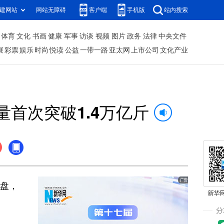
建网站
网站无障碍
客户端
手机版
站内搜索
体育
文化
书画
健康
军事
访谈
视频
图片
政务
法律
中央文件
展
彩票
娱乐
时尚
悦读
公益
一带一路
亚太网
上市公司
文化产业
量首次突破1.4万亿斤
本盘，