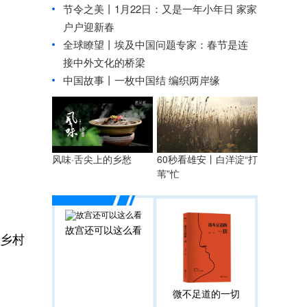
节令之美丨1月22日：又是一年小年日 家家
户户迎新春
全球瞭望丨埃及中国问题专家：春节是连
接中外文化的桥梁
中国故事丨一枚中国结 编织两岸缘
风味·舌尖上的乡愁
60秒看雄安丨白洋淀“打
苇”忙
故宫还可以这么看
乡村
微不足道的一切