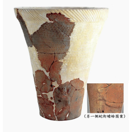
山东
河南
湖北
湖南
广东
广西
海南
重庆
四川
贵州
云南
西藏
陕西
甘肃
青海
宁夏
新疆
内蒙古
黑龙江
多语种频道
English
Español
Français
عربى
Русский язык
日本語
한국어
Deutsch
Português