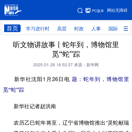
手机版
网站无障碍
PC版本
网站地图
首页
学习进行时
高层
时政
人事
国际
财
听文物讲故事丨蛇年到，博物馆里
学习进行时
高层
时政
人事
觅“蛇”踪
国际
财经
网评
港澳
2025-01-26 16:52:37
来源：新华网
台湾
思客智库
全球连线
教育
新华社沈阳1月26日电
题：蛇年到，博物馆里
科技
科创
量子
体育
觅“蛇”踪
文化
书画
健康
军事
新华社记者赵洪南
访谈
视频
图片
政务
法律
中央文件
金融
汽车
农历乙巳蛇年将至，辽宁省博物馆推出“灵蛇献瑞
食品
人居
信息化
数字经济