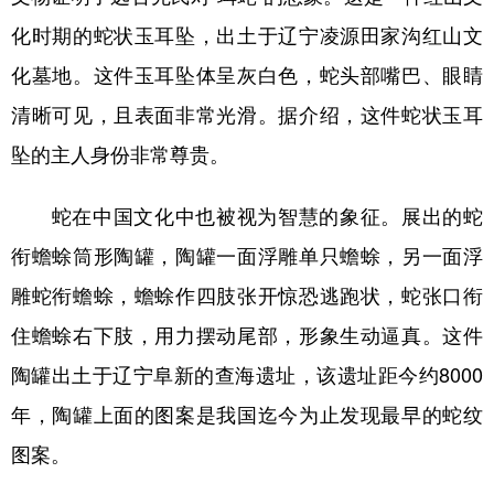
化时期的蛇状玉耳坠，出土于辽宁凌源田家沟红山文
化墓地。这件玉耳坠体呈灰白色，蛇头部嘴巴、眼睛
清晰可见，且表面非常光滑。据介绍，这件蛇状玉耳
坠的主人身份非常尊贵。
蛇在中国文化中也被视为智慧的象征。展出的蛇
衔蟾蜍筒形陶罐，陶罐一面浮雕单只蟾蜍，另一面浮
雕蛇衔蟾蜍，蟾蜍作四肢张开惊恐逃跑状，蛇张口衔
住蟾蜍右下肢，用力摆动尾部，形象生动逼真。这件
陶罐出土于辽宁阜新的查海遗址，该遗址距今约8000
年，陶罐上面的图案是我国迄今为止发现最早的蛇纹
图案。