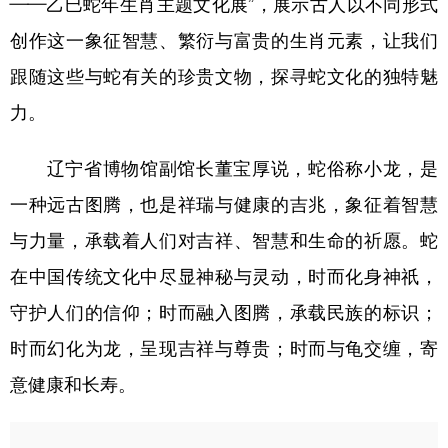
——乙巳蛇年生肖主题文化展”，展示古人以不同形式
创作这一象征智慧、繁衍与富贵的生肖元素，让我们
学术中国
乡村振兴
银龄
溯源中国
跟随这些与蛇有关的珍贵文物，探寻蛇文化的独特魅
城市
旅游
能源
会展
力。
彩票
娱乐
时尚
悦读
公益
一带一路
亚太网
上市公司
辽宁省博物馆副馆长董宝厚说，蛇俗称小龙，是
一种远古图腾，也是祥瑞与健康的吉兆，象征着智慧
文化产业
与力量，承载着人们对吉祥、智慧和生命的祈愿。蛇
在中国传统文化中尽显神秘与灵动，时而化身神祇，
地方频道
守护人们的信仰；时而融入图腾，承载民族的标识；
北京
天津
河北
山西
时而幻化为龙，呈现吉祥与尊贵；时而与龟交缠，寄
辽宁
吉林
上海
江苏
意健康和长寿。
浙江
安徽
福建
江西