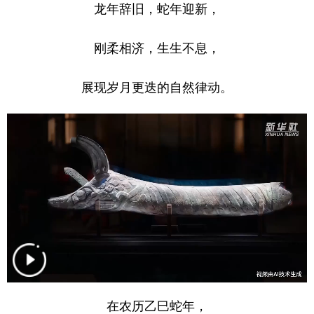
龙年辞旧，蛇年迎新，
学术中国
乡村振兴
银龄
溯源中国
刚柔相济，生生不息，
城市
旅游
能源
会展
展现岁月更迭的自然律动。
彩票
娱乐
时尚
悦读
公益
一带一路
亚太网
上市公司
文化产业
地方频道
北京
天津
河北
山西
辽宁
吉林
上海
江苏
浙江
安徽
福建
江西
在农历乙巳蛇年，