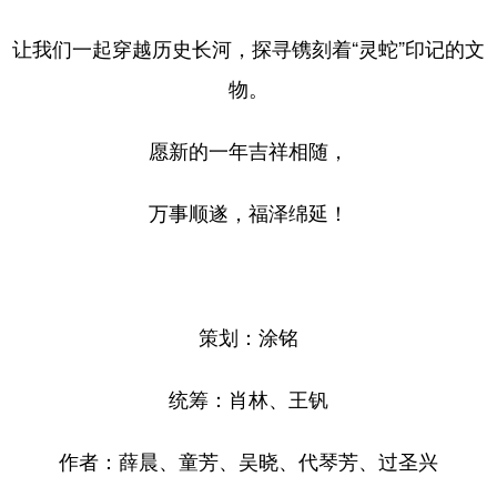
山东
河南
湖北
湖南
让我们一起穿越历史长河，探寻镌刻着“灵蛇”印记的文
广东
广西
海南
重庆
物。
四川
贵州
云南
西藏
陕西
甘肃
青海
宁夏
愿新的一年吉祥相随，
新疆
内蒙古
黑龙江
万事顺遂，福泽绵延！
多语种频道
English
Español
Français
عربى
策划：涂铭
Русский язык
日本語
한국어
统筹：肖林、王钒
Deutsch
Português
作者：薛晨、童芳、吴晓、代琴芳、过圣兴