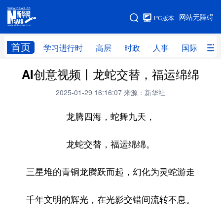
手机版
网站无障碍
PC版本
网站地图
首页
学习进行时
高层
时政
人事
国际
财
AI创意视频丨龙蛇交替，福运绵绵
学习进行时
高层
时政
人事
2025-01-29 16:16:07
来源：新华社
国际
财经
网评
港澳
龙腾四海，蛇舞九天，
台湾
思客智库
全球连线
教育
科技
科创
量子
体育
龙蛇交替，福运绵绵。
文化
书画
健康
军事
三星堆的青铜龙腾跃而起，幻化为灵蛇游走
访谈
视频
图片
政务
千年文明的辉光，在光影交错间流转不息。
法律
中央文件
金融
汽车
食品
人居
信息化
数字经济