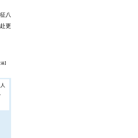
征八
赴更
文涵】
人