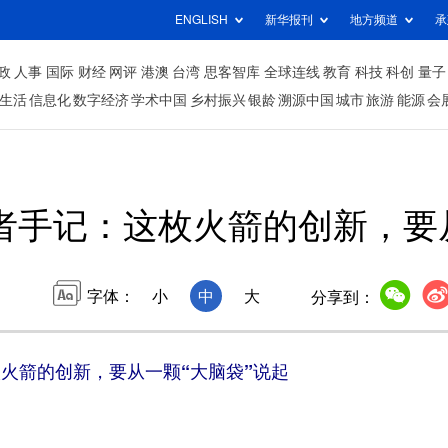
ENGLISH
新华报刊
地方频道
承
政
人事
国际
财经
网评
港澳
台湾
思客智库
全球连线
教育
科技
科创
量子
生活
信息化
数字经济
学术中国
乡村振兴
银龄
溯源中国
城市
旅游
能源
会
者手记：这枚火箭的创新，要
字体：
小
中
大
分享到：
火箭的创新，要从一颗“大脑袋”说起