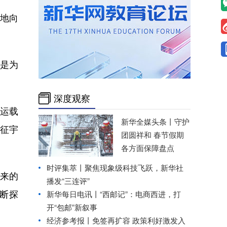
空地向
是为
深度观察
，运载
新华全媒头条丨
守护
宋征宇
团圆祥和 春节假期
各方面保障盘点
时评集萃丨聚焦现象级科技飞跃，新华社
来的
播发“三连评”
断探
新华每日电讯丨
“西邮记”：电商西进，打
开“包邮”新叙事
经济参考报丨
免签再扩容 政策利好激发入