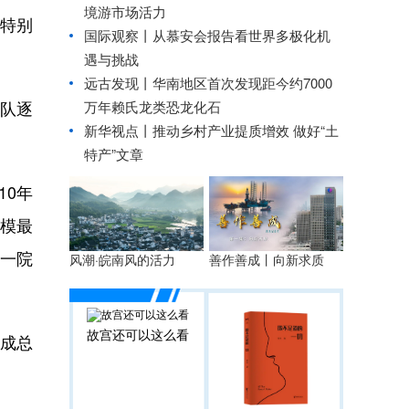
境游市场活力
，特别
国际观察丨
从慕安会报告看世界多极化机
遇与挑战
远古发现丨华南地区首次发现距今约7000
万年赖氏龙类恐龙化石
队逐
新华视点丨
推动乡村产业提质增效 做好“土
特产”文章
0年
规模最
团一院
善作善成丨向新求质
风潮·皖南风的活力
故宫还可以这么看
成总