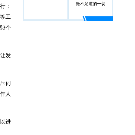
微不足道的一切
行；
等工
展3个
”让发
压伺
工作人
以进