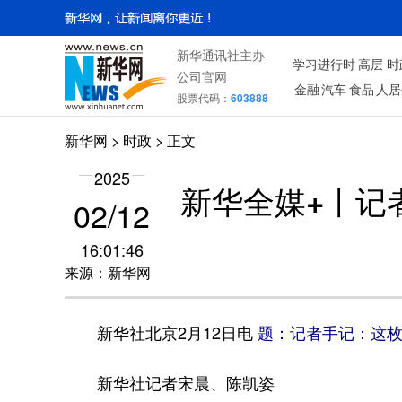
新华通讯社主办
学习进行时
高层
时
公司官网
金融
汽车
食品
人居
股票代码：
603888
新华网
>
时政
> 正文
2025
新华全媒+丨记
02/12
16:01:46
来源：新华网
新华社北京2月12日电
题：记者手记：这枚
新华社记者宋晨、陈凯姿