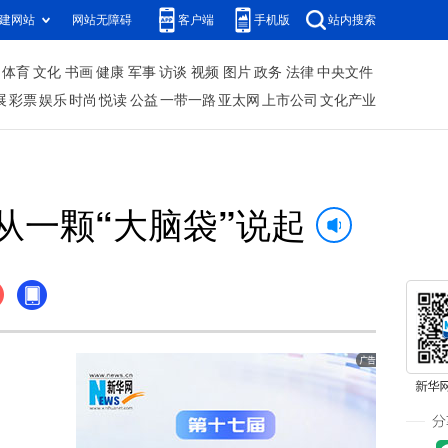
建网站
网站无障碍
客户端
手机版
站内搜索
体育
文化
书画
健康
军事
访谈
视频
图片
政务
法律
中央文件
展
彩票
娱乐
时尚
悦读
公益
一带一路
亚太网
上市公司
文化产业
从一颗“大脑袋”说起