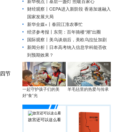
新华视点丨
基层一盏灯 照暖百家心
财经观察丨
CEPA进入新阶段 香港加速融入
国家发展大局
新华全媒+丨
春回江淮农事忙
经济参考报丨
东莞：百年骑楼“潮”出圈
国际观察丨
美乌谈崩后，美欧乌拉扯加剧
新闻分析丨日本高考纳入信息学科能否收
到预期效果？
四节
一起守护孩子们的美
羊毛毡里的热爱与传承
好“食”光
故宫还可以这么看