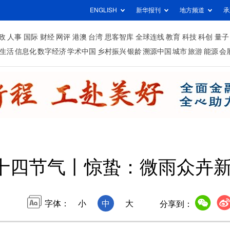
ENGLISH
新华报刊
地方频道
承
政
人事
国际
财经
网评
港澳
台湾
思客智库
全球连线
教育
科技
科创
量子
生活
信息化
数字经济
学术中国
乡村振兴
银龄
溯源中国
城市
旅游
能源
会
二十四节气丨惊蛰：微雨众卉
字体：
小
中
大
分享到：