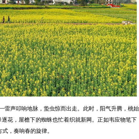
—雷声叩响地脉，蛰虫惊而出走。此时，阳气升腾，桃始
蜂逐花，屋檐下的蜘蛛也忙着织就新网。正如韦应物笔下
方式，奏响春的旋律。