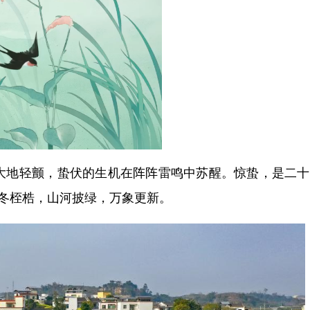
地轻颤，蛰伏的生机在阵阵雷鸣中苏醒。惊蛰，是二十
寒冬桎梏，山河披绿，万象更新。