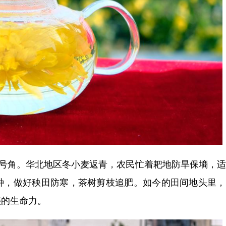
号角。华北地区冬小麦返青，农民忙着耙地防旱保墒，适
种，做好秧田防寒，茶树剪枝追肥。如今的田间地头里，
盛的生命力。