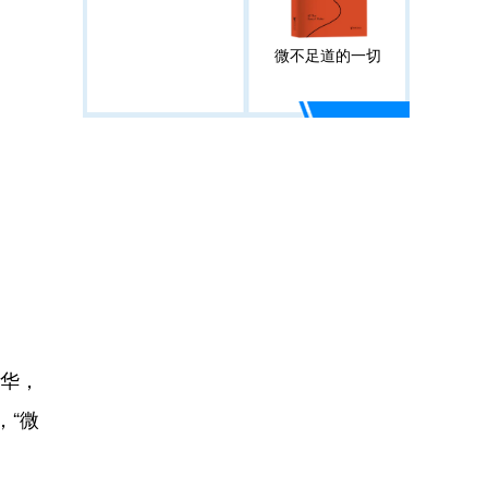
微不足道的一切
华，
，“微