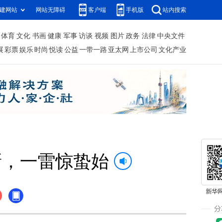
建网站
网站无障碍
客户端
手机版
站内搜索
体育
文化
书画
健康
军事
访谈
视频
图片
政务
法律
中央文件
展
彩票
娱乐
时尚
悦读
公益
一带一路
亚太网
上市公司
文化产业
新，一雷惊蛰始