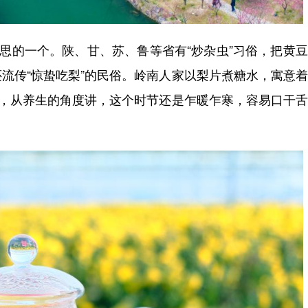
思的一个。陕、甘、苏、鲁等省有“炒杂虫”习俗，把黄
流传“惊蛰吃梨”的民俗。岭南人家以梨片煮糖水，寓意
”，从养生的角度讲，这个时节还是乍暖乍寒，容易口干