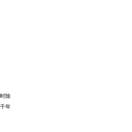
时除
千年