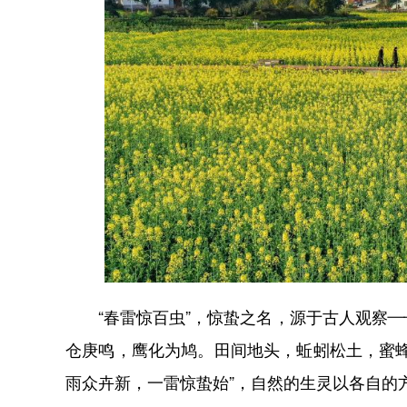
“春雷惊百虫”，惊蛰之名，源于古人观察—
仓庚鸣，鹰化为鸠。田间地头，蚯蚓松土，蜜
雨众卉新，一雷惊蛰始”，自然的生灵以各自的