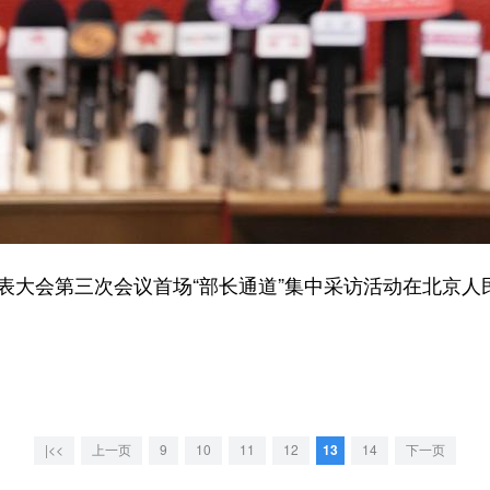
大会第三次会议首场“部长通道”集中采访活动在北京人
。
|<<
上一页
9
10
11
12
13
14
下一页