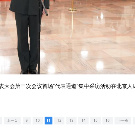
大会第三次会议首场“代表通道”集中采访活动在北京人
上一页
9
10
11
12
13
14
15
16
下一页