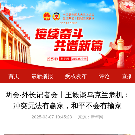
首页
最新播报
受权发布
评论
直播
两会·外长记者会丨王毅谈乌克兰危机：
冲突无法有赢家，和平不会有输家
2025-03-07 10:45:23
来源：新华网