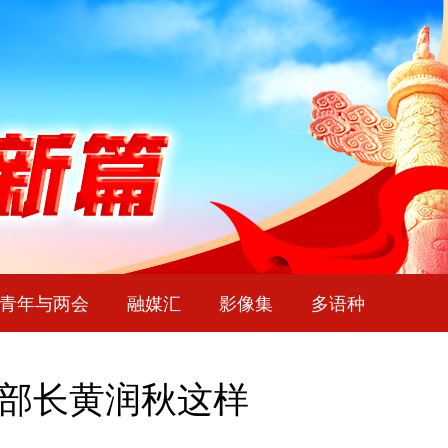
青年与两会
融媒汇
影像集
多语种
部部长黄润秋这样