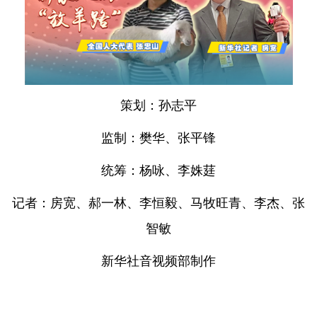
策划：孙志平
监制：樊华、张平锋
统筹：杨咏、李姝莛
记者：房宽、郝一林、李恒毅、马牧旺青、李杰、张
智敏
新华社音视频部制作