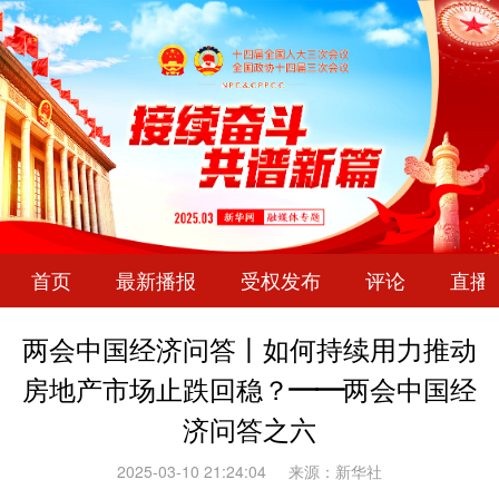
首页
最新播报
受权发布
评论
直播
两会中国经济问答丨如何持续用力推动
房地产市场止跌回稳？——两会中国经
济问答之六
2025-03-10 21:24:04
来源：新华社