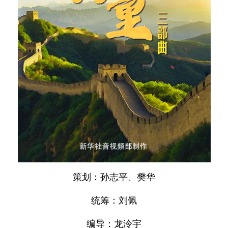
策划：孙志平、樊华
统筹：刘佩
编导：龙泠宇