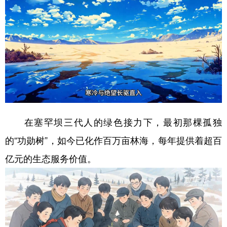
山东
河南
湖北
湖南
广东
广西
海南
重庆
四川
贵州
云南
西藏
陕西
甘肃
青海
宁夏
新疆
内蒙古
黑龙江
在塞罕坝三代人的绿色接力下，最初那棵孤独
多语种频道
的“功勋树”，如今已化作百万亩林海，每年提供着超百
English
Español
Français
عربى
亿元的生态服务价值。
Русский язык
日本語
한국어
Deutsch
Português