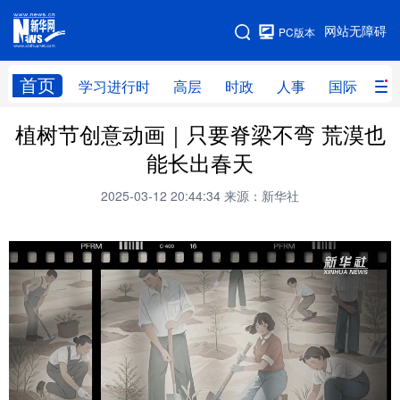
手机版
网站无障碍
PC版本
网站地图
首页
学习进行时
高层
时政
人事
国际
财
植树节创意动画｜只要脊梁不弯 荒漠也
学习进行时
高层
时政
人事
能长出春天
国际
财经
网评
港澳
2025-03-12 20:44:34
来源：新华社
台湾
思客智库
全球连线
教育
科技
科创
量子
体育
文化
书画
健康
军事
访谈
视频
图片
政务
法律
中央文件
金融
汽车
食品
人居
信息化
数字经济