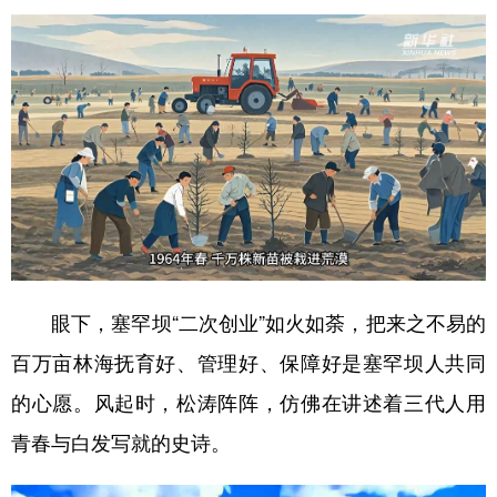
眼下，塞罕坝“二次创业”如火如荼，把来之不易的
百万亩林海抚育好、管理好、保障好是塞罕坝人共同
的心愿。风起时，松涛阵阵，仿佛在讲述着三代人用
青春与白发写就的史诗。