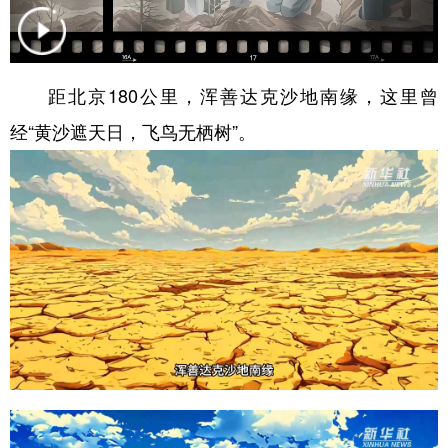
学术中国
乡村振兴
银龄
溯源中国
城市
旅游
能源
会展
距北京180公里，浑善达克沙地南缘，这里曾
彩票
娱乐
时尚
悦读
经“黄沙遮天日，飞鸟无栖树”。
公益
一带一路
亚太网
上市公司
文化产业
地方频道
北京
天津
河北
山西
辽宁
吉林
上海
江苏
浙江
安徽
福建
江西