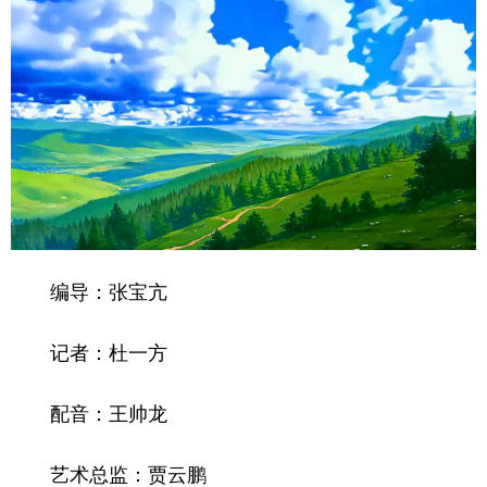
编导：张宝亢
记者：杜一方
配音：王帅龙
艺术总监：贾云鹏