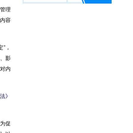
管理
内容
”，
版、影
动对内
法》
为促