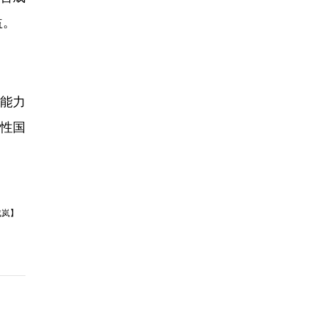
益。
能力
性国
成岚】