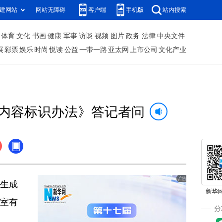
建网站
网站无障碍
客户端
手机版
站内搜索
体育
文化
书画
健康
军事
访谈
视频
图片
政务
法律
中央文件
展
彩票
娱乐
时尚
悦读
公益
一带一路
亚太网
上市公司
文化产业
内容标识办法》答记者问
生成
公室有