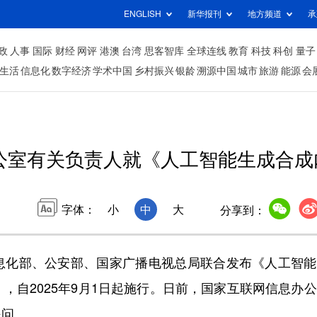
ENGLISH
新华报刊
地方频道
承
政
人事
国际
财经
网评
港澳
台湾
思客智库
全球连线
教育
科技
科创
量子
生活
信息化
数字经济
学术中国
乡村振兴
银龄
溯源中国
城市
旅游
能源
会
公室有关负责人就《人工智能生成合成
字体：
小
中
大
分享到：
化部、公安部、国家广播电视总局联合发布《人工智能
，自2025年9月1日起施行。日前，国家互联网信息办
提问。