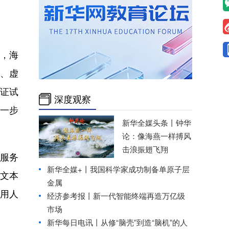
，海
、虚
证试
深度观察
一步
新华全媒头条丨
钟华
论：像海燕一样搏风
击浪振翅飞翔
服务
新华全媒+丨
我国科学家成功制备单原子层
文本
金属
用人
经济参考报丨
新一代智能终端再造万亿级
市场
新华每日电讯丨
从修“脑壳”到造“脑机”的人