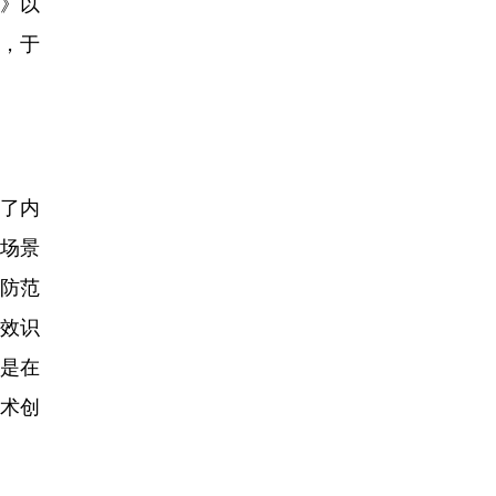
法》以
，于
了内
场景
防范
效识
是在
术创