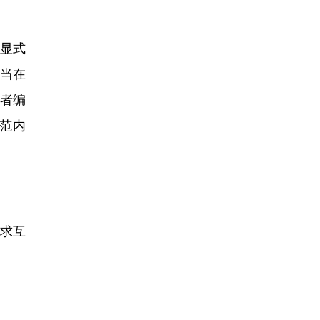
显式
当在
者编
范内
？
求互