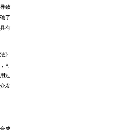
导致
明确了
具有
法》
，可
用过
众发
合成