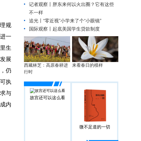
记者观察丨胖东来何以火出圈？它有这些
不一样
追光丨
“零近视”小学来了个“小眼镜”
理规
国际观察丨
起底美国学生贷款制度
进一
哪里生
筹发展
西藏林芝：高原春耕进
来看春日的模样
，仍
行时
可执
求与
故宫还可以这么看
合成内
微不足道的一切