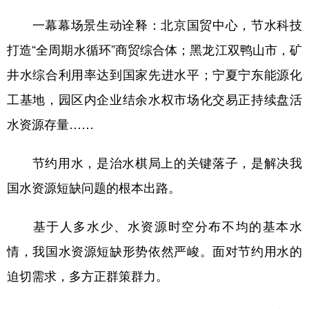
山东
河南
湖北
湖南
一幕幕场景生动诠释：北京国贸中心，节水科技
广东
广西
海南
重庆
打造“全周期水循环”商贸综合体；黑龙江双鸭山市，矿
四川
贵州
云南
西藏
井水综合利用率达到国家先进水平；宁夏宁东能源化
陕西
甘肃
青海
宁夏
工基地，园区内企业结余水权市场化交易正持续盘活
新疆
内蒙古
黑龙江
水资源存量……
节约用水，是治水棋局上的关键落子，是解决我
多语种频道
国水资源短缺问题的根本出路。
English
Español
Français
عربى
基于人多水少、水资源时空分布不均的基本水
Русский язык
日本語
한국어
情，我国水资源短缺形势依然严峻。面对节约用水的
Deutsch
Português
迫切需求，多方正群策群力。