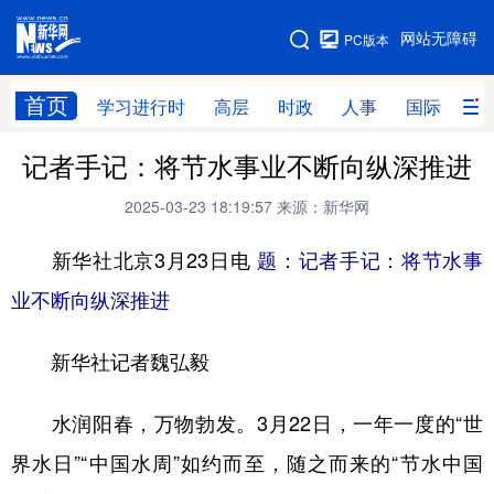
手机版
网站无障碍
PC版本
网站地图
首页
学习进行时
高层
时政
人事
国际
财
记者手记：将节水事业不断向纵深推进
学习进行时
高层
时政
人事
2025-03-23 18:19:57
来源：新华网
国际
财经
网评
港澳
新华社北京3月23日电
题：记者手记：将节水事
台湾
思客智库
全球连线
教育
业不断向纵深推进
科技
科创
量子
体育
文化
书画
健康
军事
新华社记者魏弘毅
访谈
视频
图片
政务
水润阳春，万物勃发。3月22日，一年一度的“世
法律
中央文件
金融
汽车
界水日”“中国水周”如约而至，随之而来的“节水中国
食品
人居
信息化
数字经济