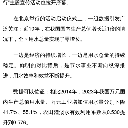
行”主题宣传活动也拉开序幕。
学术中国
乡村振兴
银龄
溯源中国
在北京举行的活动启动仪式上，一组数据引发广
城市
旅游
能源
会展
泛关注：近10年，在我国国内生产总值增长近1倍的情
彩票
娱乐
时尚
悦读
况下，全国用水总量实现了零增长。
公益
一带一路
亚太网
上市公司
一边是经济的持续增长，一边是用水总量的持续
文化产业
稳定。鲜明的对比背后，是节水事业不断向纵深推
进，用水效率和效益不断提升。
地方频道
数据可以佐证：相比2014年，2023年我国万元国
北京
天津
河北
山西
内生产总值用水量、万元工业增加值用水量分别下降
辽宁
吉林
上海
江苏
41.7%、55.1%，农田灌溉水有效利用系数从0.530提
浙江
安徽
福建
江西
升到0.576。