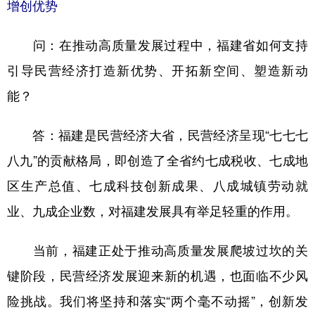
山东
河南
湖北
湖南
增创优势
广东
广西
海南
重庆
问：在推动高质量发展过程中，福建省如何支持
四川
贵州
云南
西藏
引导民营经济打造新优势、开拓新空间、塑造新动
陕西
甘肃
青海
宁夏
能？
新疆
内蒙古
黑龙江
答：福建是民营经济大省，民营经济呈现“七七七
八九”的贡献格局，即创造了全省约七成税收、七成地
多语种频道
区生产总值、七成科技创新成果、八成城镇劳动就
English
Español
Français
عربى
业、九成企业数，对福建发展具有举足轻重的作用。
Русский язык
日本語
한국어
当前，福建正处于推动高质量发展爬坡过坎的关
Deutsch
Português
键阶段，民营经济发展迎来新的机遇，也面临不少风
险挑战。我们将坚持和落实“两个毫不动摇”，创新发