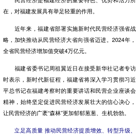
民营经济是福建经济的重要特色、优势和活力所
在，对福建发展具有举足轻重的作用。
学术中国
乡村振兴
银龄
溯源中国
城市
旅游
能源
会展
近年来，福建省部署实施新时代民营经济强省战
彩票
娱乐
时尚
悦读
略，加快推动从民营经济大省向强省迈进。2024年，
全省民营经济增加值突破4万亿元。
公益
一带一路
亚太网
上市公司
文化产业
福建省委书记周祖翼近日在接受新华社记者专访
时表示，新时代新征程，福建省将深入学习贯彻习近
地方频道
平总书记在福建考察时的重要讲话和民营企业座谈会
精神，始终坚定促进民营经济发展壮大的信心决心，
北京
天津
河北
山西
让民营经济的广袤“森林”更加郁郁葱葱、生机勃勃。
辽宁
吉林
上海
江苏
浙江
安徽
福建
江西
立足高质量 推动民营经济提质增效、转型升级、