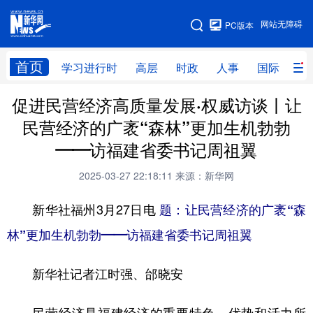
手机版
网站无障碍
PC版本
网站地图
首页
学习进行时
高层
时政
人事
国际
财
促进民营经济高质量发展·权威访谈丨让
学习进行时
高层
时政
人事
民营经济的广袤“森林”更加生机勃勃
国际
财经
网评
港澳
——访福建省委书记周祖翼
台湾
思客智库
全球连线
教育
2025-03-27 22:18:11
来源：新华网
科技
科创
量子
体育
新华社福州3月27日电
题：让民营经济的广袤“森
文化
书画
健康
军事
林”更加生机勃勃——访福建省委书记周祖翼
访谈
视频
图片
政务
新华社记者江时强、邰晓安
法律
中央文件
金融
汽车
食品
人居
信息化
数字经济